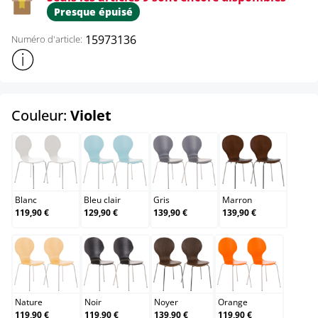
Presque épuisé
15973136
Numéro d'article:
Afficher plus d'informations sur le produit
select
Couleur:
Violet
Blanc
Bleu clair
Gris
Marron
Blanc
Bleu clair
Gris
Marron
119,90 €
129,90 €
139,90 €
139,90 €
Nature
Noir
Noyer
Orange
Nature
Noir
Noyer
Orange
119,90 €
119,90 €
139,90 €
119,90 €