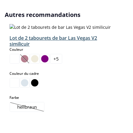
Ignorer la galerie de produits
Autres recommandations
Lot de 2 tabourets de bar Las Vegas V2
similicuir
select
Couleur
+
5
(Cette option n'est pas disponible pour le moment.)
select
Couleur du cadre
select
Farbe
hellbraun
(Cette option n'est pas disponible pour le moment.)