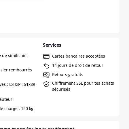
s disponible pour le moment.)
Services
de similicuir -
Cartes bancaires acceptées
14 jours de droit de retour
ossier rembourrés
Retours gratuits
Chiffrement SSL pour tes achats
es : LxHxP : 51x89
sécurisés
hauteur.
e charge : 120 kg.