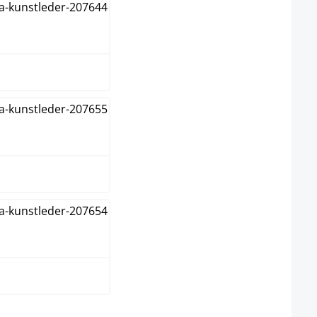
ir
ange
uge