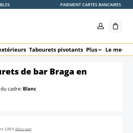
ABLES
PAIEMENT CARTES BANCAIRES
Le pani
extérieurs
Tabourets pivotants
Plus
Le meubl
urets de bar Braga en
 du cadre:
Blanc
nt 3,88 €
d'éco-part