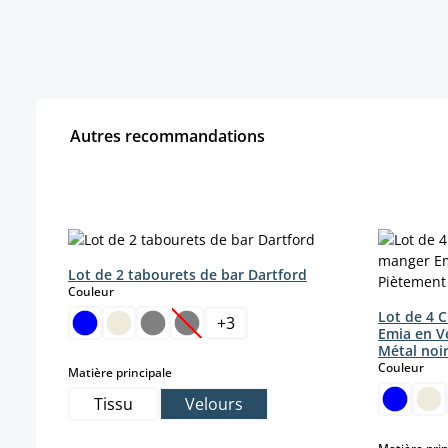
Autres recommandations
Ignorer la galerie de produits
Lot de 2 tabourets de bar Dartford
select
Couleur
Lot de 4 C
+
3
Emia en V
(Cette option n'est pas disponible pou
Métal noi
sele
Couleur
select
Matière principale
Tissu
Velours