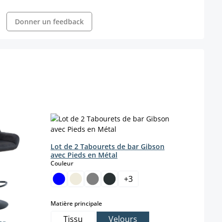
Donner un feedback
Lot de 2 Tabourets de bar Gibson
Lot d
avec Pieds en Métal
V2 si
select
Couleur
Coule
+
3
select
Matière principale
Coule
Tissu
Velours