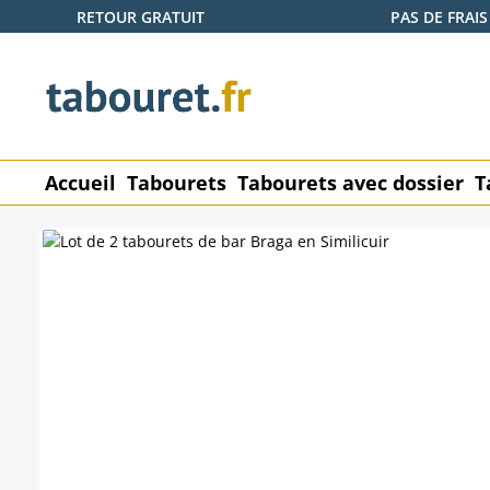
RETOUR GRATUIT
PAS DE FRAIS
ser au contenu principal
Passer à la recherche
Passer à la navigation principale
Accueil
Tabourets
Tabourets avec dossier
T