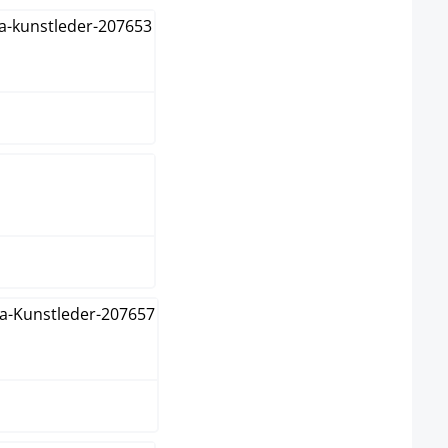
anc
ème
is