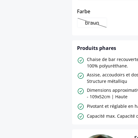
select
Farbe
braun
(Cette option n'est pa
Produits phares
Chaise de bar recouverte 
100% polyuréthane.
Assise, accoudoirs et d
Structure métalliqu
Dimensions approximativ
- 109x52cm | Haute
Pivotant et réglable en 
Capacité max. Capacité d