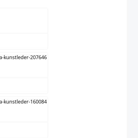
elect
anc
rome
ir