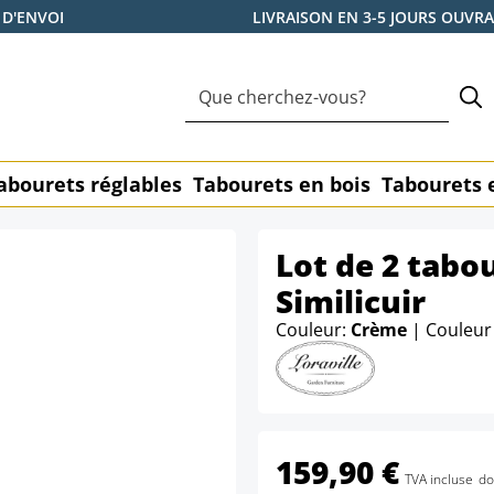
 D'ENVOI
LIVRAISON EN 3-5 JOURS OUVR
abourets réglables
Tabourets en bois
Tabourets 
Lot de 2 tabo
Similicuir
Couleur:
Crème
| Couleur
159,90 €
TVA incluse
do