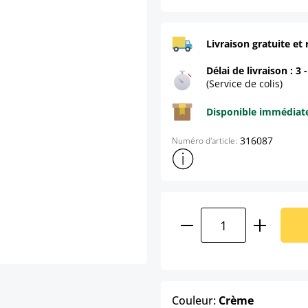
Livraison gratuite et 
Délai de livraison : 3 
(Service de colis)
Disponible immédia
316087
Numéro d'article:
Afficher plus d'informations s
Quantité de produ
select
Couleur:
Crème