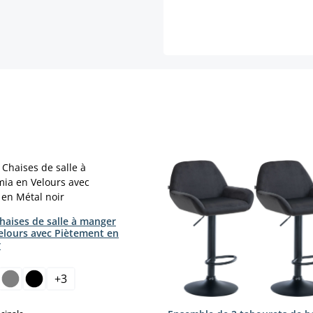
haises de salle à manger
elours avec Piètement en
r le moment.)
r
ct
+
3
select