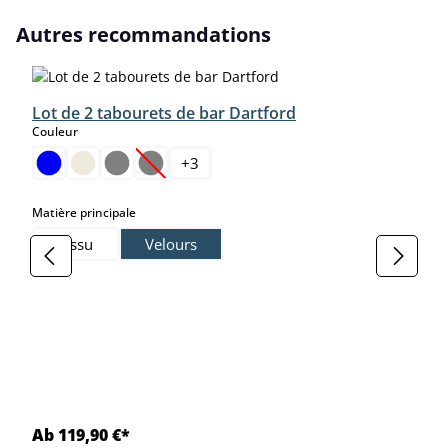
Ignorer la galerie de produits
Autres recommandations
Lot de 2 tabourets de bar Dartford
select
Couleur
+
3
(Cette option n'est pas disponible pour le moment
select
Matière principale
Tissu
Velours
Ab 119,90 €*