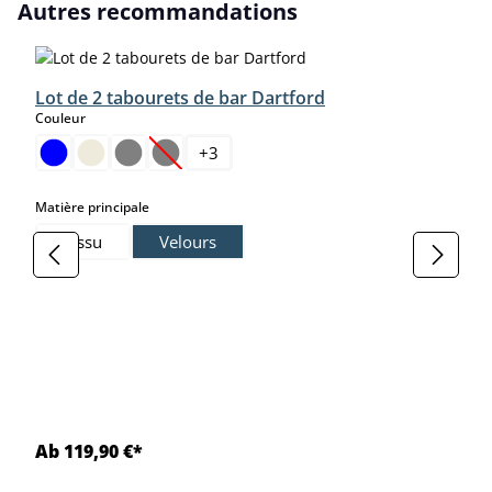
Ignorer la galerie de produits
Autres recommandations
Lot de 2 tabourets de bar Dartford
select
Couleur
+
3
(Cette option n'est pas disponible pour le moment
select
Matière principale
Tissu
Velours
Ab 119,90 €*