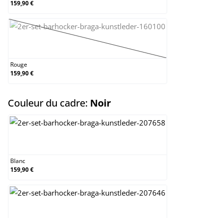
159,90 €
Rouge
(Cette option n'est pas disponible pour le m
Rouge
159,90 €
select
Couleur du cadre:
Noir
Blanc
Blanc
159,90 €
Chrome