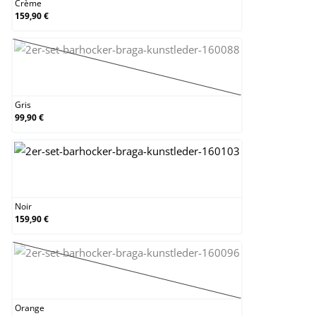
Crème
159,90 €
Gris
(Cette option n'est pas disponible pour le m
Gris
99,90 €
Noir
Noir
159,90 €
Orange
(Cette option n'est pas disponible pour le m
Orange