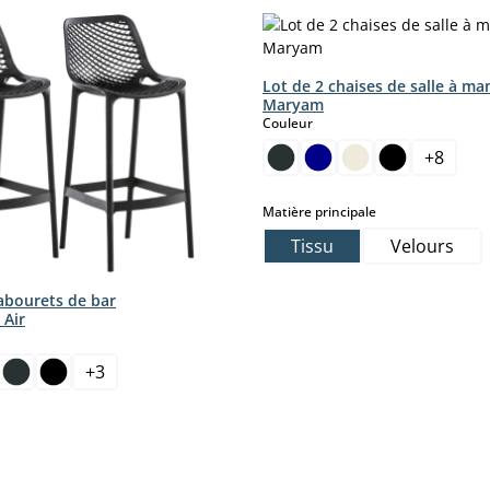
Lot de 2 chaises de salle à ma
Maryam
select
Couleur
+
8
select
Matière principale
Tissu
Velours
tabourets de bar
 Air
ct
+
3