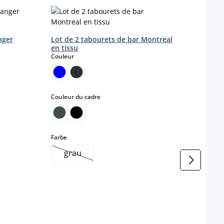
nger
Lot de 2 tabourets de bar Montreal
en tissu
select
Couleur
select
Couleur du cadre
select
Farbe
grau
(Cette option n'est pas disponible pour le m
Lot d
tissu
Coule
(Ce
Coule