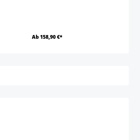
Ab 158,90 €*
Ab 3
Détails