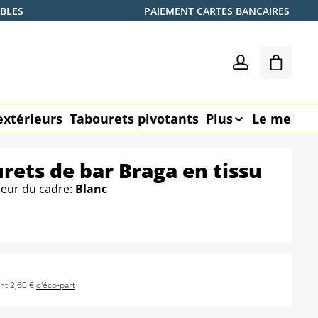
ABLES
PAIEMENT CARTES BANCAIRES
Le pani
extérieurs
Tabourets pivotants
Plus
Le meubl
urets de bar Braga en tissu
leur du cadre:
Blanc
nt 2,60 €
d'éco-part