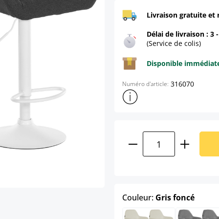
Livraison gratuite et 
Délai de livraison : 3 
(Service de colis)
Disponible immédia
316070
Numéro d'article:
Afficher plus d'informations s
Quantité de produ
select
Couleur:
Gris foncé