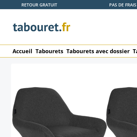
RETOUR GRATUIT
PAS DE FRAIS
ser au contenu principal
Passer à la recherche
Passer à la navigation principale
Accueil
Tabourets
Tabourets avec dossier
T