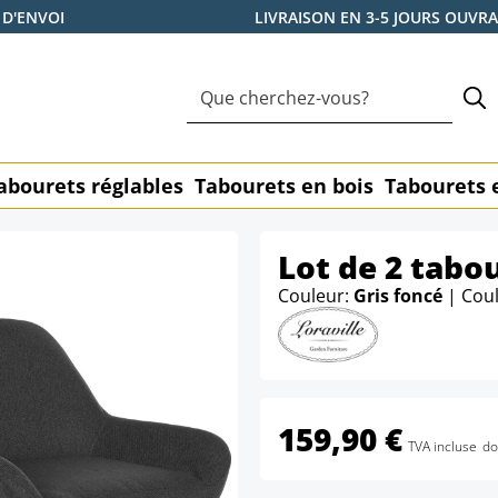
 D'ENVOI
LIVRAISON EN 3-5 JOURS OUVR
abourets réglables
Tabourets en bois
Tabourets 
Lot de 2 tabo
Couleur:
Gris foncé
| Cou
159,90 €
TVA incluse
do