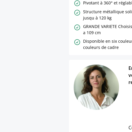
Pivotant à 360° et régla
Structure métallique sol
jusqu à 120 kg
GRANDE VARIETE Choisis
a 109 cm
Disponible en six couleur
couleurs de cadre
E
v
r
C