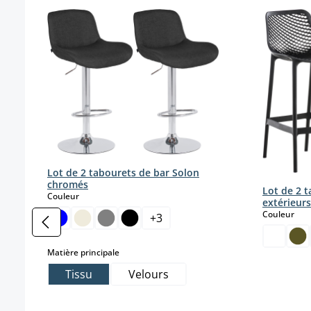
Ignorer la galerie de produits
Lot de 2 tabourets de bar Solon
chromés
Lot de 2 
select
Couleur
extérieurs
sele
Couleur
+
3
select
Matière principale
Tissu
Velours