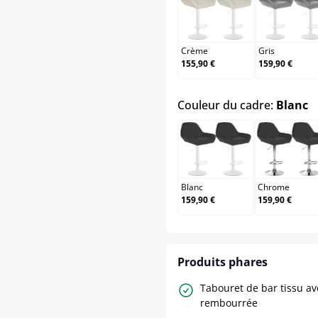
Crème
Gris
Crème
Gris
155,90 €
159,90 €
s
Couleur du cadre:
Blanc
Blanc
Chr
Blanc
Chrome
159,90 €
159,90 €
Produits phares
Tabouret de bar tissu av
rembourrée