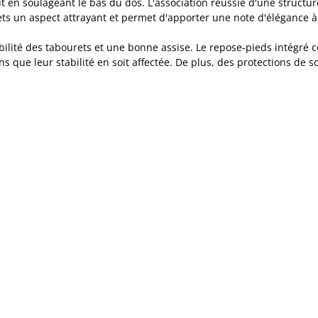
ut en soulageant le bas du dos. L'association réussie d'une structu
ets un aspect attrayant et permet d'apporter une note d'élégance 
abilité des tabourets et une bonne assise. Le repose-pieds intégré 
 que leur stabilité en soit affectée. De plus, des protections de so