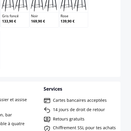
e
Gris foncé
Noir
Rose
Gris foncé
Noir
Rose
133,90 €
169,90 €
139,90 €
Services
sier et assise
Cartes bancaires acceptées
14 jours de droit de retour
on, bar
Retours gratuits
able à quatre
Chiffrement SSL pour tes achats