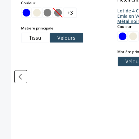
select
Couleur
Lot de 4 C
+
3
Emia en V
(Cette option n'est pas disponible pou
Métal noi
sele
Couleur
select
Matière principale
Tissu
Velours
Matière prin
Velou