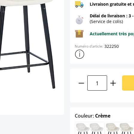
Livraison gratuite et 
Délai de livraison : 3 
(Service de colis)
Actuellement très pop
322250
Numéro d'article:
Afficher plus d'informations s
Quantité de produ
select
Couleur:
Crème