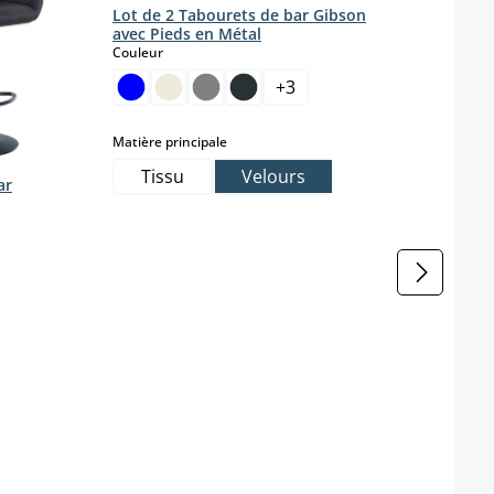
Lot de 2 Tabourets de bar Gibson
Lot d
avec Pieds en Métal
V2 si
select
Couleur
Coule
+
3
select
Matière principale
Coule
Tissu
Velours
ar
Farbe
h
t pas disponible pour le moment.)