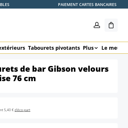
ABLES
PAIEMENT CARTES BANCAIRES
Le pani
extérieurs
Tabourets pivotants
Plus
Le meubl
urets de bar Gibson velours
ise 76 cm
nt 5,40 €
d'éco-part