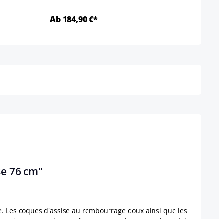
Ab 184,90 €*
Ab 1
Détails
se 76 cm"
. Les coques d'assise au rembourrage doux ainsi que les