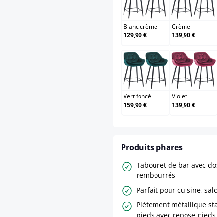
Blanc crème
Crèm
Blanc crème
Crème
129,90 €
139,90 €
Vert foncé
Violet
Vert foncé
Violet
159,90 €
139,90 €
Produits phares
Tabouret de bar avec dos
rembourrés
Parfait pour cuisine, sal
Piétement métallique st
pieds avec repose-pieds