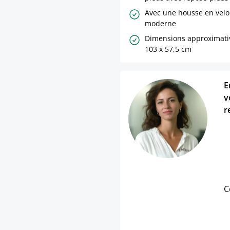
Avec une housse en velo
moderne
Dimensions approximative
103 x 57,5 cm
E
v
r
C