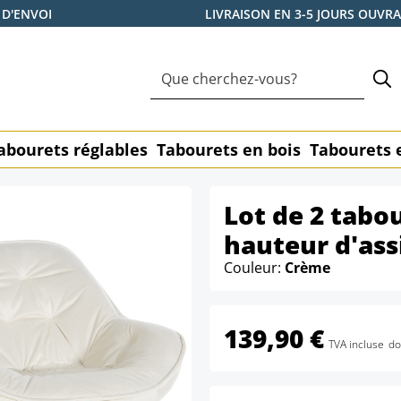
 D'ENVOI
LIVRAISON EN 3-5 JOURS OUVR
abourets réglables
Tabourets en bois
Tabourets 
Lot de 2 tabo
hauteur d'ass
Couleur:
Crème
139,90 €
TVA incluse
do