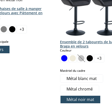
haises de salle à manger
elours avec Piètement en
r le moment.)
r
ct
+
3
select
Ensemble de 2 tabourets de b
cipale
Braga en velours
rs
select
Couleur
+
3
(Cette option n'es
select
Matériel du cadre
Métal blanc mat
Métal chromé
Métal noir mat