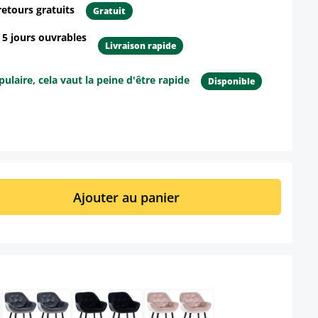
retours gratuits
Gratuit
- 5 jours ouvrables
Livraison rapide
ulaire, cela vaut la peine d'être rapide
Disponible
ur le produit
it : Entrez la quantité souhaitée ou util
Ajouter au panier