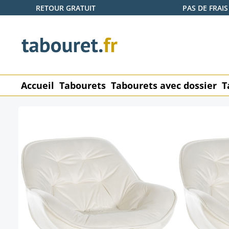
RETOUR GRATUIT
PAS DE FRAIS
ser au contenu principal
Passer à la recherche
Passer à la navigation principale
Accueil
Tabourets
Tabourets avec dossier
T