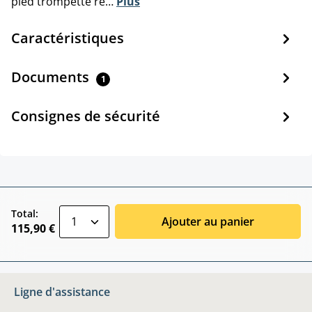
pied trompette ré…
Plus
Caractéristiques
Documents
1
Consignes de sécurité
zentheme.component.product.quantitySele
Total:
Ajouter au panier
115,90 €
Ligne d'assistance