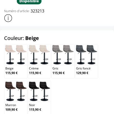
Disponible
323213
Numéro d'article:
Afficher plus d'informations sur le produit
select
Couleur:
Beige
Beige
Crème
Gris
Gris foncé
Beige
Crème
Gris
Gris foncé
115,90 €
115,90 €
115,90 €
129,90 €
Marron
Noir
Marron
Noir
109,90 €
115,90 €