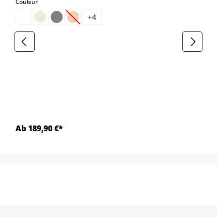
select
Couleur
+
4
(Cette option n'est pas disponible pour le moment
Ab 189,90 €*