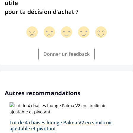
utile
pour ta décision d'achat ?
Donner un feedback
Ignorer la galerie de produits
Autres recommandations
Lot de 4 chaises lounge Palma V2 en similicuir
ajustable et pivotant