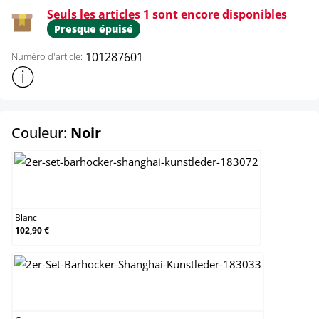
Seuls les articles 1 sont encore disponibles
Presque épuisé
101287601
Numéro d'article:
Afficher plus d'informations sur le produit
select
Couleur:
Noir
Blanc
Blanc
102,90 €
Gris