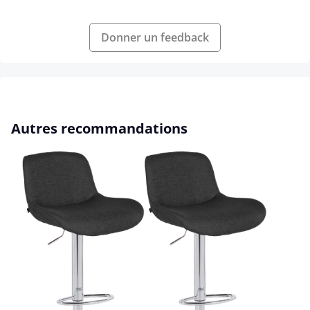
Donner un feedback
Ignorer la galerie de produits
Autres recommandations