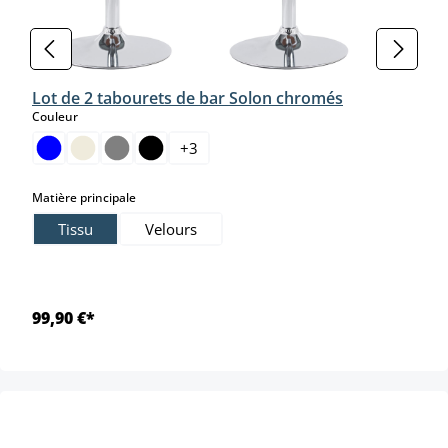
Lot de 2 tabourets de bar Solon chromés
select
Couleur
+
3
select
Matière principale
Tissu
Velours
99,90 €*