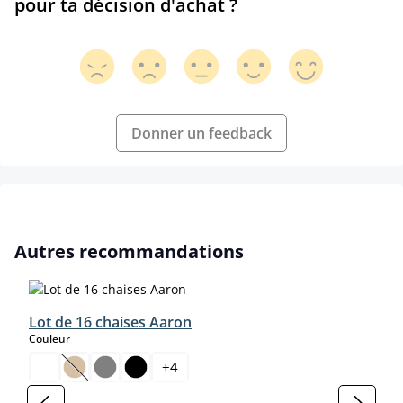
pour ta décision d'achat ?
Donner un feedback
Ignorer la galerie de produits
Autres recommandations
Lot de 16 chaises Aaron
select
Couleur
+
4
(Cette option n'est pas disponible pour le moment.)