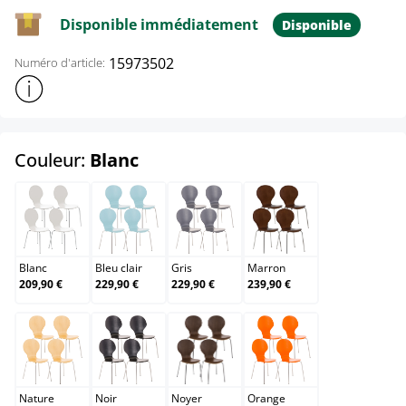
Disponible immédiatement
Disponible
15973502
Numéro d'article:
Afficher plus d'informations sur le produit
select
Couleur:
Blanc
Blanc
Bleu clair
Gris
Marron
Blanc
Bleu clair
Gris
Marron
209,90 €
229,90 €
229,90 €
239,90 €
Nature
Noir
Noyer
Orange
Nature
Noir
Noyer
Orange