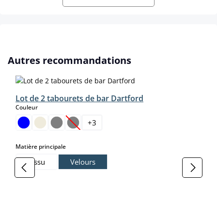
Ignorer la galerie de produits
Autres recommandations
Lot de 2 tabourets de bar Dartford
select
Couleur
+
3
(Cette option n'est pas disponible pour le moment
select
Matière principale
Tissu
Velours