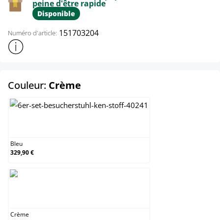
peine d'être rapide
Disponible
151703204
Numéro d'article:
Afficher plus d'informations sur le produit
select
Couleur:
Crème
Bleu
Bleu
329,90 €
Crème
Crème