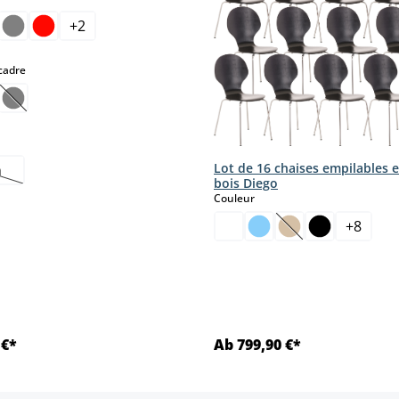
+
2
select
cadre
(Cette option n'est pas disponible pour le moment.)
Lot de 16 chaises empilables 
n
tte option n'est pas disponible pour le moment.)
bois Diego
select
Couleur
+
8
(Cette option n'es
 €*
Ab 799,90 €*