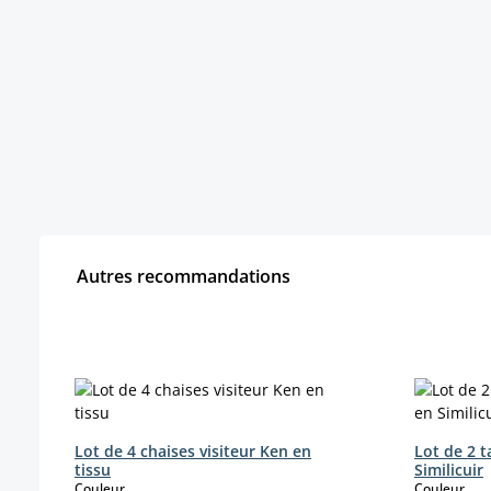
Autres recommandations
Ignorer la galerie de produits
Lot de 4 chaises visiteur Ken en
Lot de 2 
tissu
Similicuir
select
sele
Couleur
Couleur