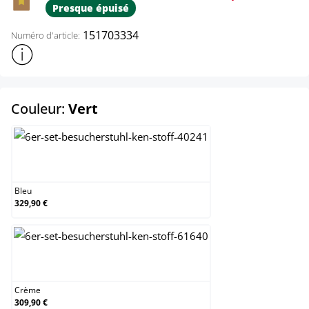
Presque épuisé
151703334
Numéro d'article:
Afficher plus d'informations sur le produit
select
Couleur:
Vert
Bleu
Bleu
329,90 €
Crème
Crème
309,90 €