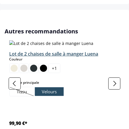
Ignorer la galerie de produits
Autres recommandations
Lot de 2 chaises de salle à manger Luena
select
Couleur
+
1
select
Matière principale
Tissu
Velours
(Cette option n'est pas disponible pour le moment.)
99,90 €*