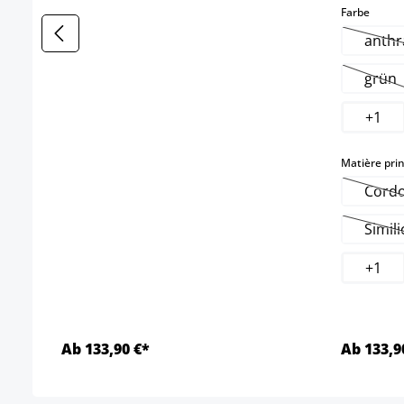
select
Farbe
anthr
(
grün
(Cet
+
1
Matière prin
Cord
(C
Simili
(
+
1
Ab 133,90 €*
Ab 133,9