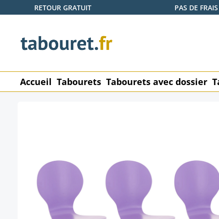
RETOUR GRATUIT
PAS DE FRAIS
ser au contenu principal
Passer à la recherche
Passer à la navigation principale
Accueil
Tabourets
Tabourets avec dossier
T