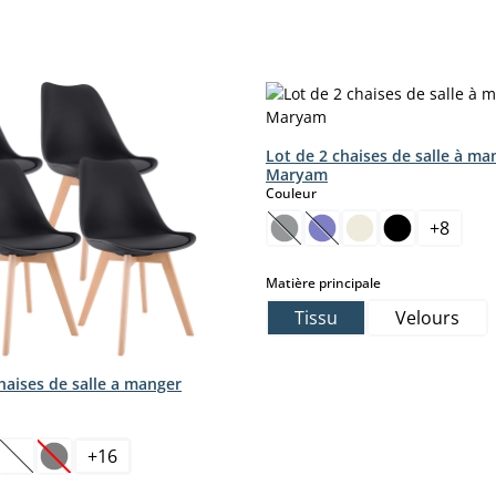
Lot de 2 chaises de salle à ma
Maryam
select
Couleur
+
8
t.)
(Cette option n'est pas disp
(Cette option n'est pas
select
Matière principale
Tissu
Velours
haises de salle a manger
nt.)
ct
+
16
tte option n'est pas disponible pour le moment.)
(Cette option n'est pas disponible pour le moment.)
(Cette option n'est pas disponible pour le moment.)