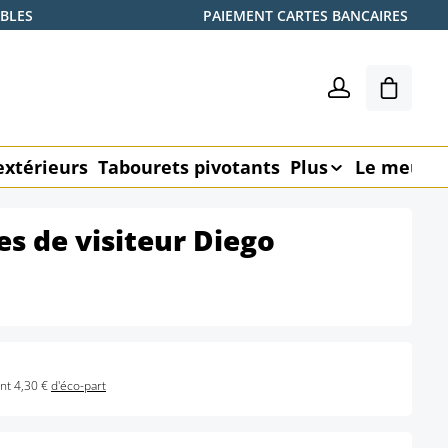
ABLES
PAIEMENT CARTES BANCAIRES
Le pani
extérieurs
Tabourets pivotants
Plus
Le meubl
es de visiteur Diego
nt 4,30 €
d'éco-part