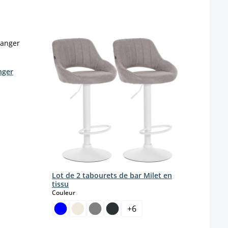
nger
onible pour le moment.)
 disponible pour le moment.)
Lot 
en ti
pied
Lot de 2 tabourets de bar Milet en
Coule
tissu
select
Couleur
+
6
Coule