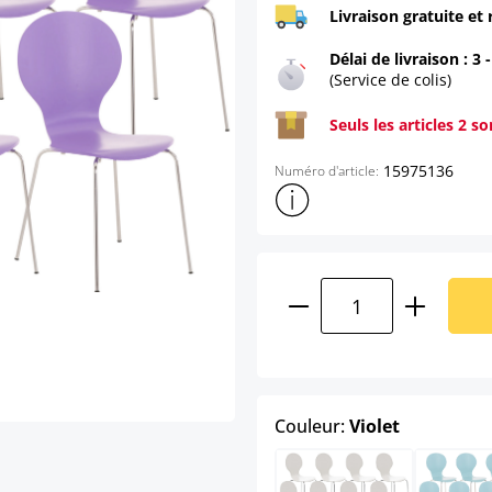
Livraison gratuite et 
Délai de livraison : 3 
(Service de colis)
Seuls les articles 2 s
15975136
Numéro d'article:
Afficher plus d'informations s
Quantité de produ
select
Couleur:
Violet