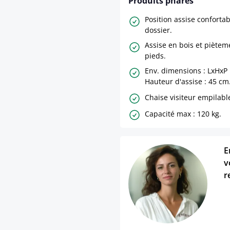
Produits phares
Position assise conforta
dossier.
Assise en bois et piètem
pieds.
Env. dimensions : LxHxP
Hauteur d'assise : 45 cm
Chaise visiteur empilabl
Capacité max : 120 kg.
E
v
r