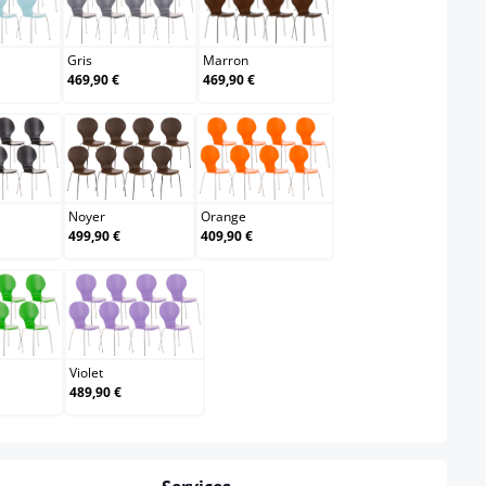
leu clair
Gris
Marron
Gris
Marron
469,90 €
469,90 €
Noir
Noyer
Orange
Noyer
Orange
499,90 €
409,90 €
Vert
Violet
Violet
489,90 €