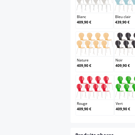
Blanc
B
Blanc
Bleu clair
409,90 €
439,90 €
Nature
Nature
Noir
409,90 €
409,90 €
Rouge
Rouge
Vert
409,90 €
409,90 €