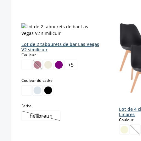
Ignorer la galerie de produits
Lot de 2 tabourets de bar Las Vegas
V2 similicuir
select
Couleur
+
5
(Cette option n'est pas disponible pour le momen
select
Couleur du cadre
select
Farbe
Lot de 4 c
Linares
hellbraun
(Cette option n'est pas disponible pour le mome
sele
Couleur
(Ce