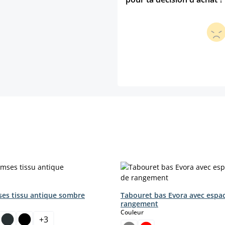
es tissu antique sombre
Tabouret bas Evora avec espa
ct
rangement
select
Couleur
+
3