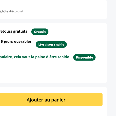
2,60 €
d'éco-part
retours gratuits
Gratuit
- 5 jours ouvrables
Livraison rapide
ulaire, cela vaut la peine d'être rapide
Disponible
ur le produit
it : Entrez la quantité souhaitée ou util
Ajouter au panier