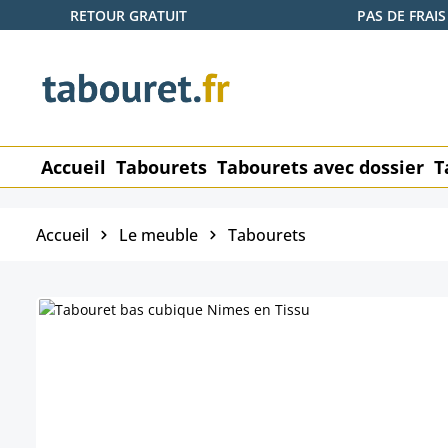
RETOUR GRATUIT
PAS DE FRAIS
ser au contenu principal
Passer à la recherche
Passer à la navigation principale
Accueil
Tabourets
Tabourets avec dossier
T
Accueil
Le meuble
Tabourets