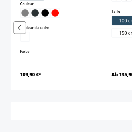
select
Couleur
select
Taille
100 
select
Couleur du cadre
150 
select
Farbe
109,90 €*
Ab 135,9
Détails