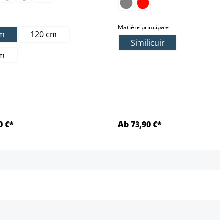
select
Matière principale
cm
120 cm
Similicuir
cm
0 €*
Ab 73,90 €*
Détails
Détails