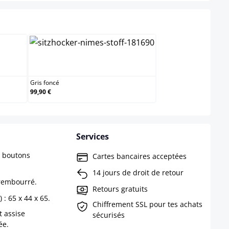
Gris foncé
Gris foncé
99,90 €
Services
c boutons
Cartes bancaires acceptées
14 jours de droit de retour
 rembourré.
Retours gratuits
 : 65 x 44 x 65.
Chiffrement SSL pour tes achats
t assise
sécurisés
ée.