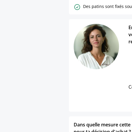
Des patins sont fixés sou
E
v
r
C
Dans quelle mesure cette p
pour ta décision d'achat ?