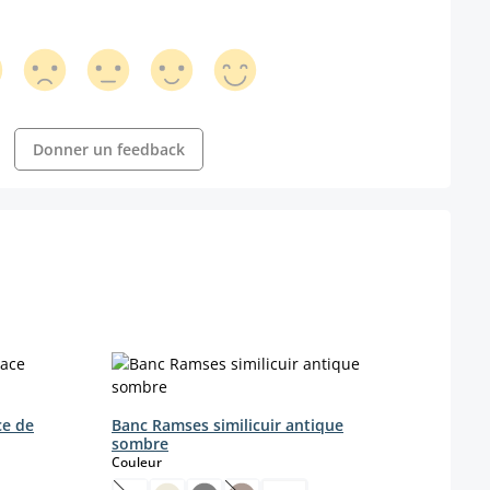
Donner un feedback
ce de
Banc Ramses similicuir antique
Banc
sombre
Coule
select
Couleur