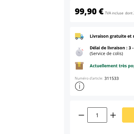
99,90 €
TVA incluse
dont 
Livraison gratuite et 
Délai de livraison : 3 
(Service de colis)
Actuellement très pop
311533
Numéro d'article:
Afficher plus d'informations s
Quantité de produ