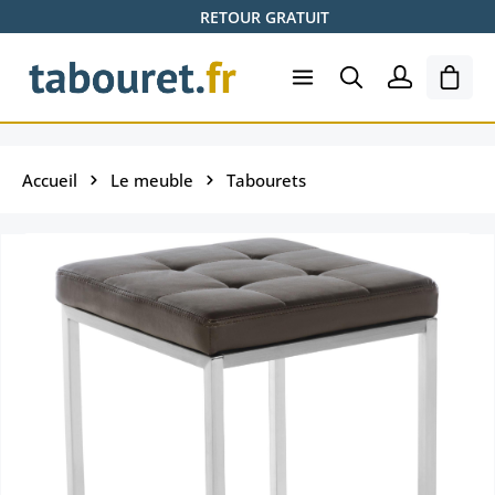
RETOUR GRATUIT
Passer au contenu principal
Le pa
Accueil
Le meuble
Tabourets