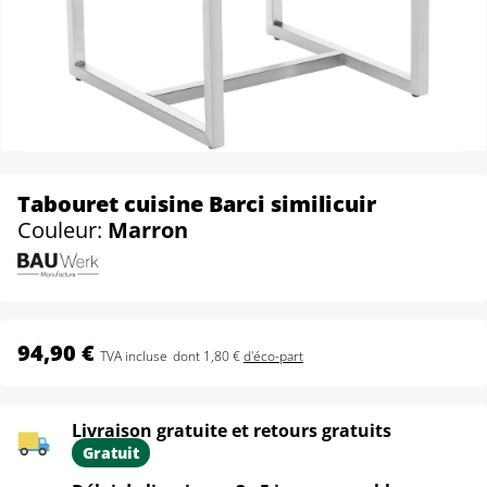
Tabouret cuisine Barci similicuir
Couleur:
Marron
94,90 €
TVA incluse
dont 1,80 €
d'éco-part
Livraison gratuite et retours gratuits
Gratuit