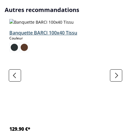
Ignorer la galerie de produits
Autres recommandations
Banquette BARCI 100x40 Tissu
select
Couleur
129,90 €*