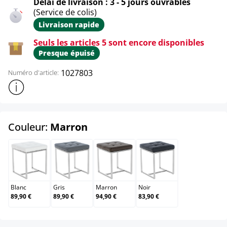
Délai de livraison : 3 - 5 jours ouvrables
(Service de colis)
Livraison rapide
Seuls les articles 5 sont encore disponibles
Presque épuisé
1027803
Numéro d'article:
Afficher plus d'informations sur le produit
select
Couleur:
Marron
Blanc
Gris
Marron
Noir
Blanc
Gris
Marron
Noir
89,90 €
89,90 €
94,90 €
83,90 €