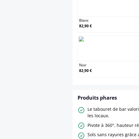
Blanc
Blanc
82,90 €
Noir
Noir
82,90 €
Produits phares
Le tabouret de bar valor
les locaux.
Pivote à 360°, hauteur r
Sols sans rayures grâce 