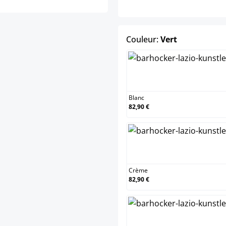
select
Couleur:
Vert
Blanc
Blanc
82,90 €
Crème
Crème
82,90 €
Marro