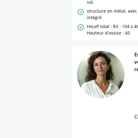
sol.
structure en métal, avec
intégré
HxLxP total : 83 - 104 x 4
Hauteur d'assise : 60
E
v
r
C