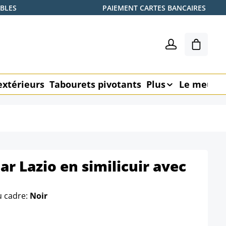
ABLES
PAIEMENT CARTES BANCAIRES
Le pani
extérieurs
Tabourets pivotants
Plus
Le meubl
ar Lazio en similicuir avec
u cadre:
Noir