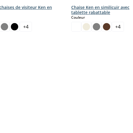
chaises de visiteur Ken en
Chaise Ken en similicuir avec
tablette rabattable
ct
select
Couleur
+
4
+
4
.)