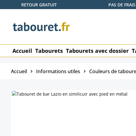
RETOUR GRATUIT
PAS DE FRAIS
ser au contenu principal
Passer à la recherche
Passer à la navigation principale
Accueil
Tabourets
Tabourets avec dossier
T
Accueil
Informations utiles
Couleurs de taboure