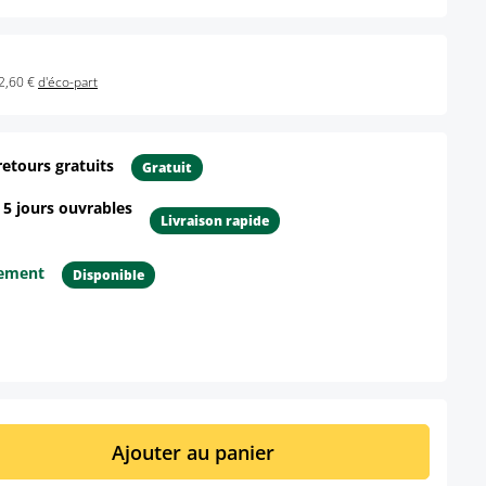
2,60 €
d'éco-part
retours gratuits
Gratuit
- 5 jours ouvrables
Livraison rapide
tement
Disponible
ur le produit
it : Entrez la quantité souhaitée ou util
Ajouter au panier