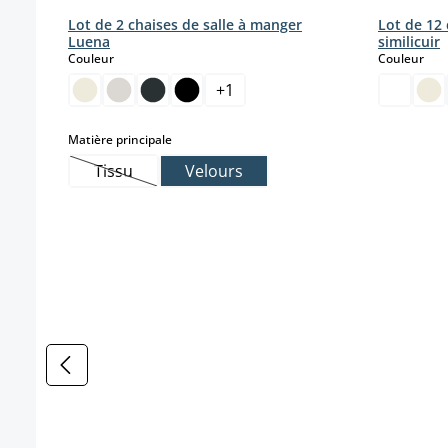
Lot de 2 chaises de salle à manger
Lot de 12 
Luena
similicuir
select
sele
Couleur
Couleur
+
1
select
Matière principale
Tissu
Velours
(Cette option n'est pas disponible pour le moment