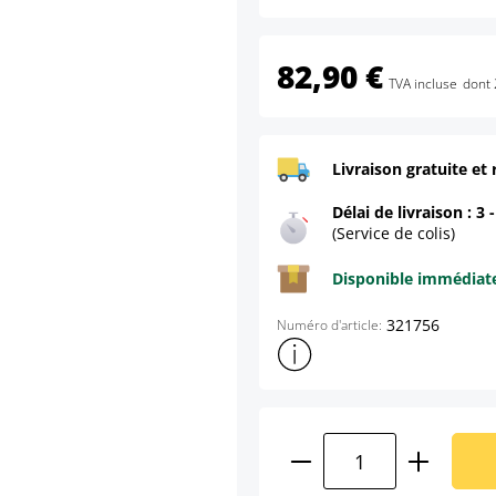
82,90 €
TVA incluse
dont 
Livraison gratuite et 
Délai de livraison : 3 
(Service de colis)
Disponible immédia
321756
Numéro d'article:
Afficher plus d'informations s
Quantité de produ