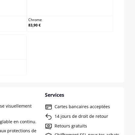
Chrome
Chrome
83,90 €
Services
ise visuellement
Cartes bancaires acceptées
14 jours de droit de retour
églable en continu.
Retours gratuits
aux protections de
Chiffrement SSL pour tes achats