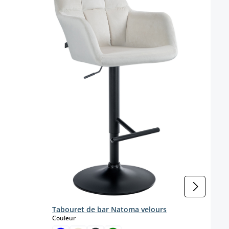
Chais
Coule
Tabouret de bar Natoma velours
select
Couleur