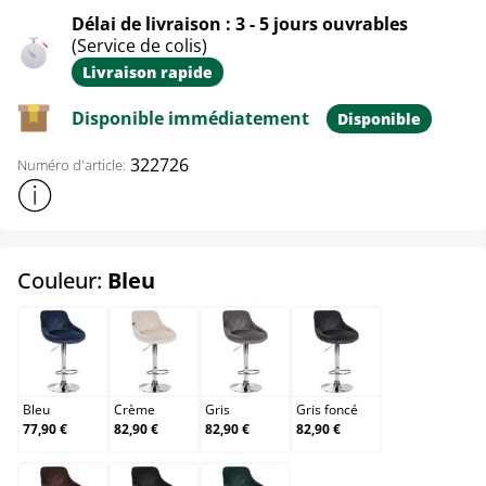
Délai de livraison : 3 - 5 jours ouvrables
(Service de colis)
Livraison rapide
Disponible immédiatement
Disponible
322726
Numéro d'article:
Afficher plus d'informations sur le produit
select
Couleur:
Bleu
Bleu
Crème
Gris
Gris foncé
Bleu
Crème
Gris
Gris foncé
77,90 €
82,90 €
82,90 €
82,90 €