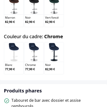
Marron
Noir
Vert foncé
Marron
Noir
Vert foncé
82,90 €
82,90 €
82,90 €
select
Couleur du cadre:
Chrome
Blanc
Chrome
Noir
Blanc
Chrome
Noir
77,90 €
77,90 €
82,90 €
Produits phares
Tabouret de bar avec dossier et assise
rembourrés