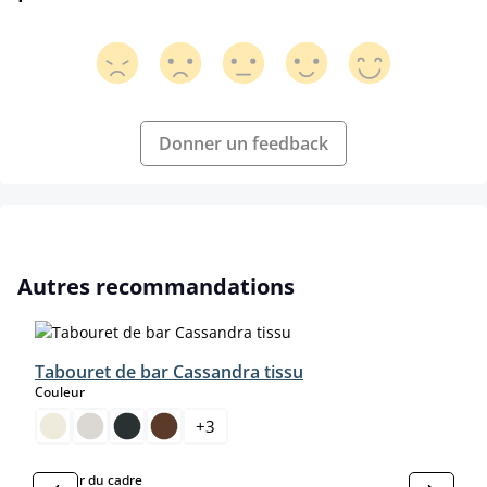
Donner un feedback
Ignorer la galerie de produits
Autres recommandations
Tabouret de bar Cassandra tissu
select
Couleur
+
3
select
Couleur du cadre