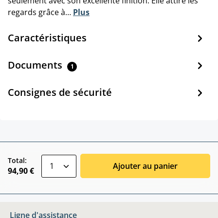
seulement avec son excellente finition. Elle attire les
regards grâce à…
Plus
Caractéristiques
Documents
1
Consignes de sécurité
zentheme.component.product.quantitySele
Total:
Ajouter au panier
94,90 €
Ligne d'assistance