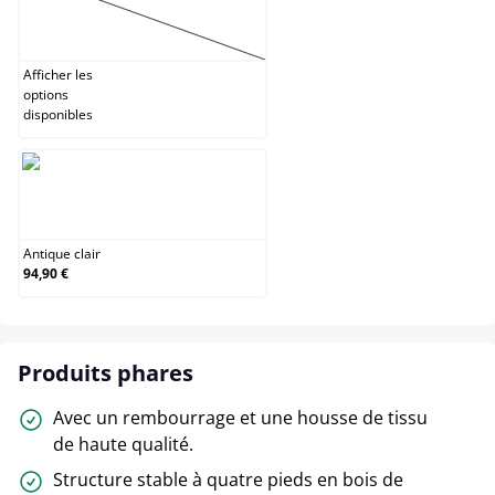
Antique
(Cette option n'est pas disponible pour le moment.)
Afficher les
options
disponibles
Antique clair
Antique clair
94,90 €
Produits phares
Avec un rembourrage et une housse de tissu
de haute qualité.
Structure stable à quatre pieds en bois de