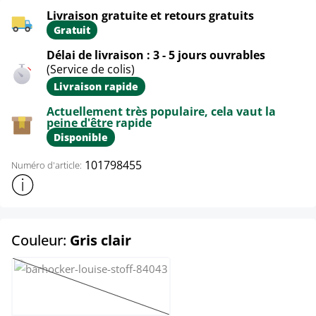
Livraison gratuite et retours gratuits
Gratuit
Délai de livraison : 3 - 5 jours ouvrables
(Service de colis)
Livraison rapide
Actuellement très populaire, cela vaut la
peine d'être rapide
Disponible
101798455
Numéro d'article:
Afficher plus d'informations sur le produit
select
Couleur:
Gris clair
Crème
(Cette option n'est pas disponible pour le moment.)