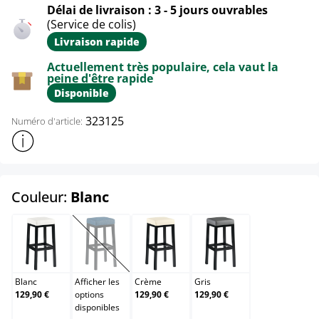
Délai de livraison : 3 - 5 jours ouvrables
(Service de colis)
Livraison rapide
Actuellement très populaire, cela vaut la
peine d'être rapide
Disponible
323125
Numéro d'article:
Afficher plus d'informations sur le produit
select
Couleur:
Blanc
Blanc
Bleu
Crème
Gris
(Cette option n'est pas disponible pour le moment.)
Blanc
Afficher les
Crème
Gris
129,90 €
options
129,90 €
129,90 €
disponibles