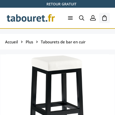
RETOUR GRATUIT
Passer au contenu principal
Le pa
Accueil
Plus
Tabourets de bar en cuir