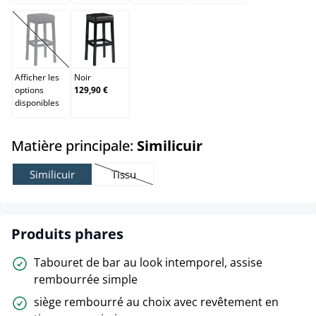
Gris foncé
Noir
(Cette option n'est pas disponible pour le moment.)
Afficher les
Noir
options
129,90 €
disponibles
select
Matière principale:
Similicuir
Similicuir
Tissu
(Cette option n'est pas disponible pour le mo
Produits phares
Tabouret de bar au look intemporel, assise
rembourrée simple
siège rembourré au choix avec revêtement en