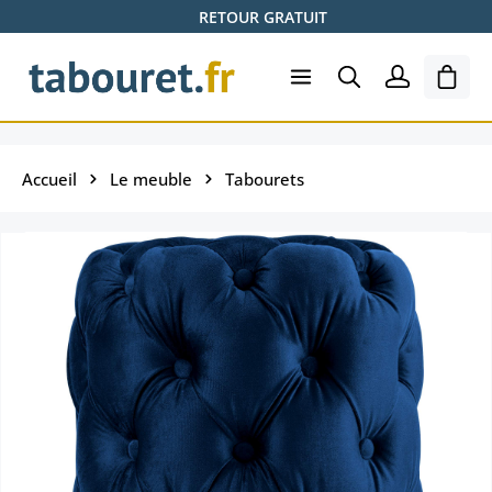
RETOUR GRATUIT
Passer au contenu principal
Le pa
Accueil
Le meuble
Tabourets