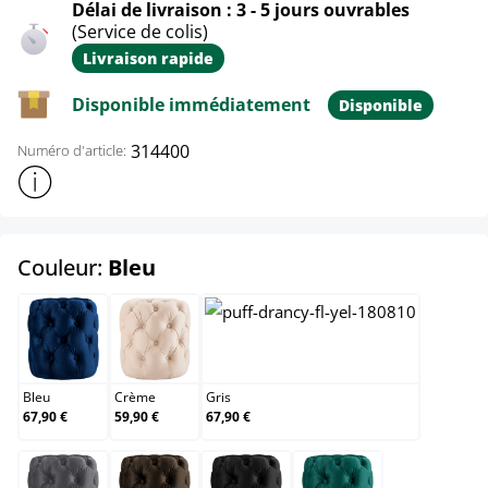
Délai de livraison : 3 - 5 jours ouvrables
(Service de colis)
Livraison rapide
Disponible immédiatement
Disponible
314400
Numéro d'article:
Afficher plus d'informations sur le produit
select
Couleur:
Bleu
Bleu
Crème
Gris
Bleu
Crème
Gris
67,90 €
59,90 €
67,90 €