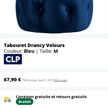
Tabouret Drancy Velours
Couleur:
Bleu
| Taille:
M
67,90 €
TVA incluse
dont 1,20 €
d'éco-part
Livraison gratuite et retours gratuits
Gratuit