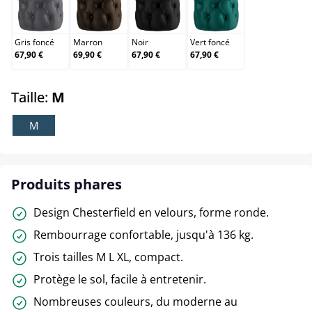
Gris foncé
Marron
Noir
Vert foncé
Gris foncé
Marron
Noir
Vert foncé
67,90 €
69,90 €
67,90 €
67,90 €
select
Taille:
M
M
Produits phares
Design Chesterfield en velours, forme ronde.
Rembourrage confortable, jusqu'à 136 kg.
Trois tailles M L XL, compact.
Protège le sol, facile à entretenir.
Nombreuses couleurs, du moderne au