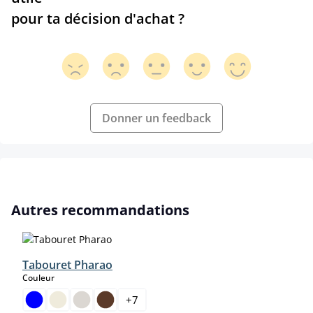
pour ta décision d'achat ?
Donner un feedback
Ignorer la galerie de produits
Autres recommandations
Tabouret Pharao
select
Couleur
+
7