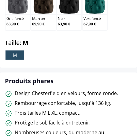
Gris foncé
Marron
Noir
Vert foncé
Gris foncé
Marron
Noir
Vert foncé
63,90 €
69,90 €
63,90 €
67,90 €
select
Taille:
M
M
Produits phares
Design Chesterfield en velours, forme ronde.
Rembourrage confortable, jusqu'à 136 kg.
Trois tailles M L XL, compact.
Protège le sol, facile à entretenir.
Nombreuses couleurs, du moderne au