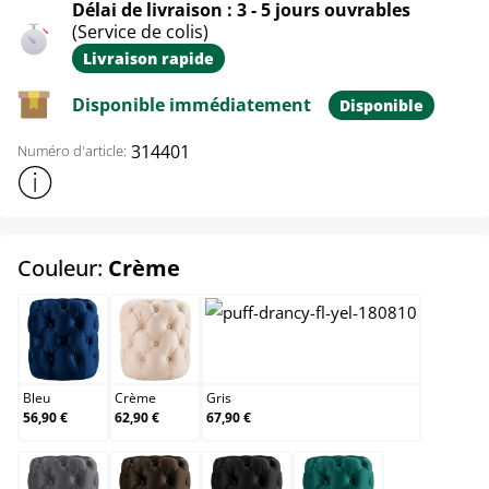
Délai de livraison : 3 - 5 jours ouvrables
(Service de colis)
Livraison rapide
Disponible immédiatement
Disponible
314401
Numéro d'article:
Afficher plus d'informations sur le produit
select
Couleur:
Crème
Bleu
Crème
Gris
Bleu
Crème
Gris
56,90 €
62,90 €
67,90 €