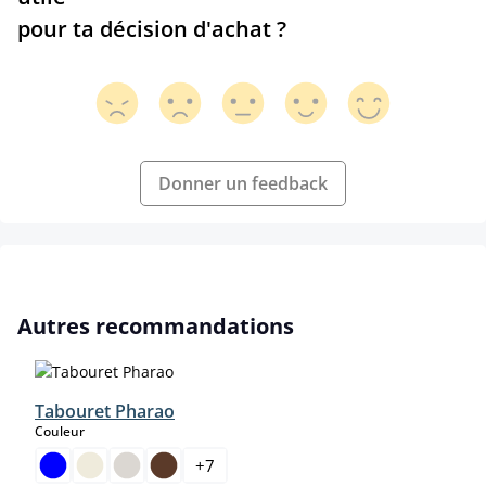
pour ta décision d'achat ?
Donner un feedback
Ignorer la galerie de produits
Autres recommandations
Tabouret Pharao
select
Couleur
+
7