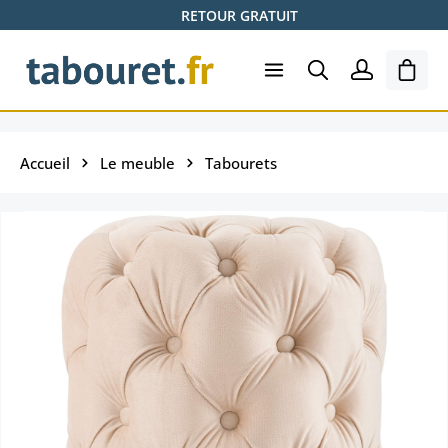
RETOUR GRATUIT
Passer au contenu principal
Le pa
Accueil
Le meuble
Tabourets