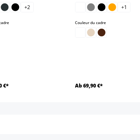
+
2
+
1
select
select
cadre
Couleur du cadre
.)
0 €*
Ab 69,90 €*
Détails
Détails