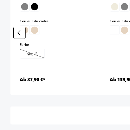
select
Couleur du cadre
Couleur du 
select
Farbe
weiß
(Cette option n'est pas disponible pour le moment
Ab 37,90 €*
Ab 139,9
Détails