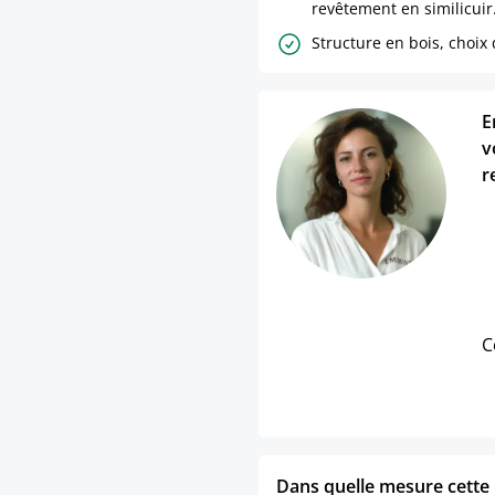
revêtement en similicuir
Structure en bois, choix
E
v
r
C
Dans quelle mesure cette p