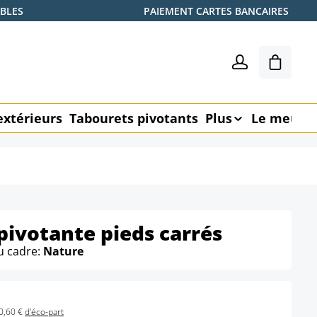
ABLES
PAIEMENT CARTES BANCAIRES
Le pani
extérieurs
Tabourets pivotants
Plus
Le meubl
 pivotante pieds carrés
u cadre:
Nature
0,60 €
d'éco-part