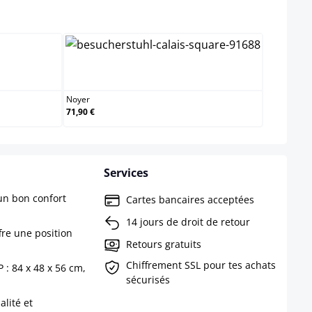
select
Noyer
Noyer
71,90 €
Services
un bon confort
Cartes bancaires acceptées
14 jours de droit de retour
fre une position
Retours gratuits
Chiffrement SSL pour tes achats
 : 84 x 48 x 56 cm,
sécurisés
lité et