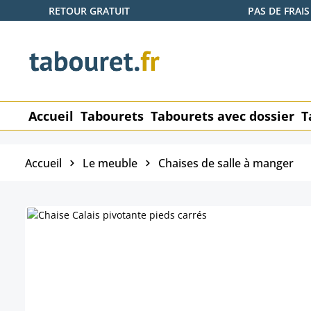
RETOUR GRATUIT
PAS DE FRAIS
ser au contenu principal
Passer à la recherche
Passer à la navigation principale
Accueil
Tabourets
Tabourets avec dossier
T
Accueil
Le meuble
Chaises de salle à manger