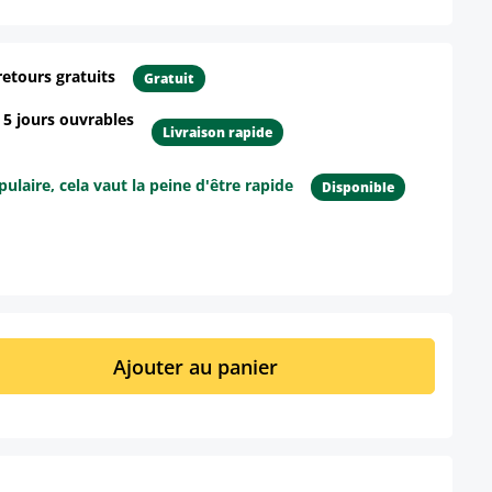
retours gratuits
Gratuit
- 5 jours ouvrables
Livraison rapide
ulaire, cela vaut la peine d'être rapide
Disponible
ur le produit
it : Entrez la quantité souhaitée ou util
Ajouter au panier