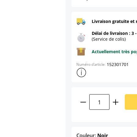
Livraison gratuite et 
Délai de livraison : 3 
(Service de colis)
Actuellement très pop
152301701
Numéro d'article:
Afficher plus d'informations s
Quantité de produ
select
Couleur:
Noir