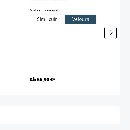
select
Matière principale
Matièr
Similicuir
Velours
T
Ab 56,90 €*
32,9
Détails