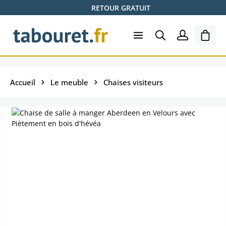
RETOUR GRATUIT
Passer au contenu principal
Le pa
Accueil
Le meuble
Chaises visiteurs