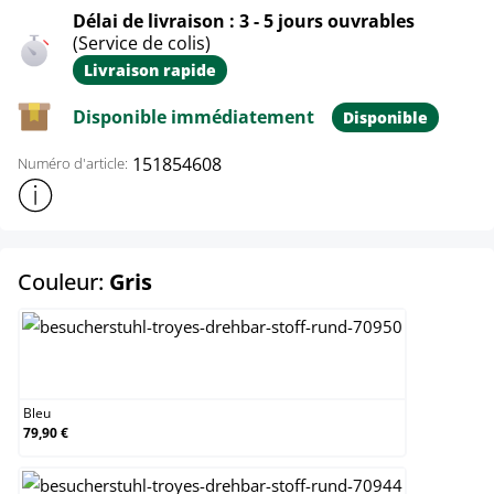
Délai de livraison : 3 - 5 jours ouvrables
(Service de colis)
Livraison rapide
Disponible immédiatement
Disponible
151854608
Numéro d'article:
Afficher plus d'informations sur le produit
select
Couleur:
Gris
Bleu
Bleu
79,90 €