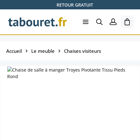
RETOUR GRATUIT
Passer au contenu principal
Le pa
Accueil
Le meuble
Chaises visiteurs