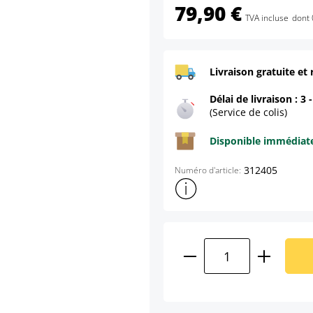
79,90 €
TVA incluse
dont 
Livraison gratuite et 
Délai de livraison : 3 
(Service de colis)
Disponible immédia
312405
Numéro d'article:
Afficher plus d'informations s
Quantité de produ