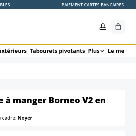
ABLES
PAIEMENT CARTES BANCAIRES
Le pani
extérieurs
Tabourets pivotants
Plus
Le meubl
le à manger Borneo V2 en
u cadre:
Noyer