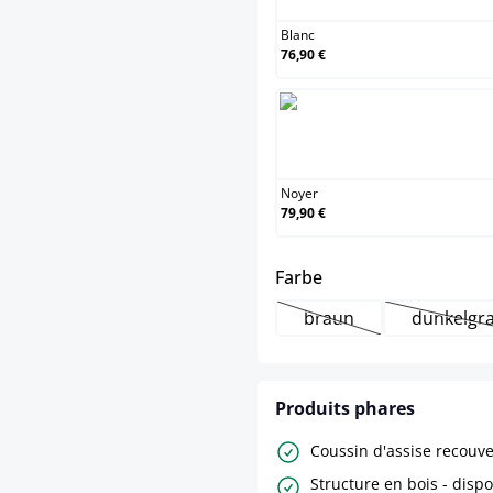
Blanc
76,90 €
Noyer
Noyer
79,90 €
select
Farbe
braun
dunkelgr
(Cette option n'est pa
(Cet
Produits phares
Coussin d'assise recouve
Structure en bois - disp