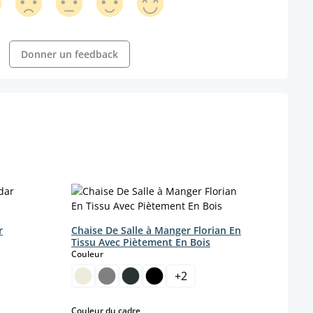
Donner un feedback
r
Chaise De Salle à Manger Florian En
Chais
Tissu Avec Piètement En Bois
Pivot
select
Couleur
Coule
+
2
select
Couleur du cadre
Coule