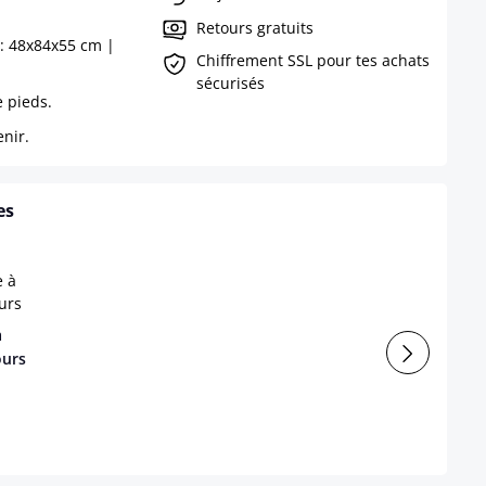
Retours gratuits
 : 48x84x55 cm |
Chiffrement SSL pour tes achats
sécurisés
e pieds.
enir.
es
à
ours