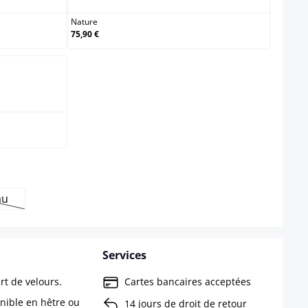
Nature
75,90 €
au
s disponible pour le moment.)
te option n'est pas disponible pour le moment.)
Services
rt de velours.
Cartes bancaires acceptées
onible en hêtre ou
14 jours de droit de retour