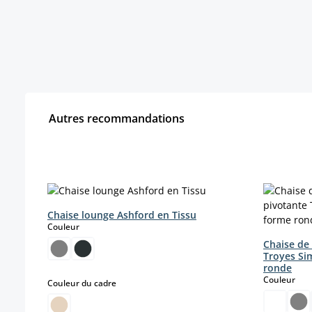
Autres recommandations
Ignorer la galerie de produits
Chaise lounge Ashford en Tissu
select
Couleur
Chaise de
Troyes Sim
ronde
sele
Couleur
select
Couleur du cadre