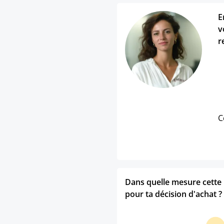
E
v
r
C
Dans quelle mesure cette p
pour ta décision d'achat ?