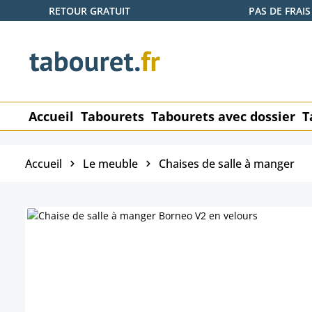
RETOUR GRATUIT
PAS DE FRAIS
ser au contenu principal
Passer à la recherche
Passer à la navigation principale
Accueil
Tabourets
Tabourets avec dossier
T
Accueil
Le meuble
Chaises de salle à manger