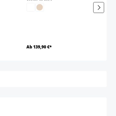
Ab 139,90 €*
Ab 7
Détails