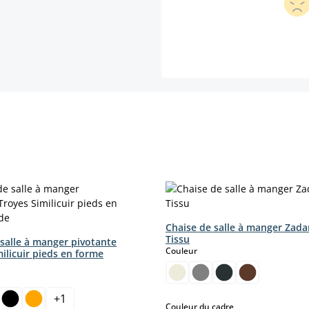
Chaise de salle à manger Zada
Tissu
 salle à manger pivotante
select
Couleur
ilicuir pieds en forme
ct
+
1
select
Couleur du cadre