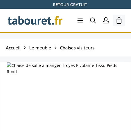
RETOUR GRATUIT
Passer au contenu principal
Le pa
Accueil
Le meuble
Chaises visiteurs