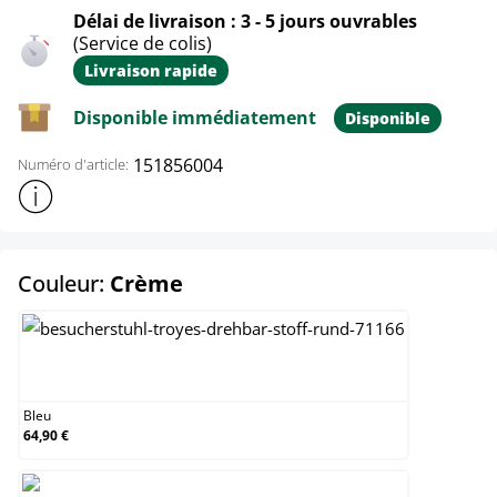
Délai de livraison : 3 - 5 jours ouvrables
(Service de colis)
Livraison rapide
Disponible immédiatement
Disponible
151856004
Numéro d'article:
Afficher plus d'informations sur le produit
select
Couleur:
Crème
Bleu
Bleu
64,90 €