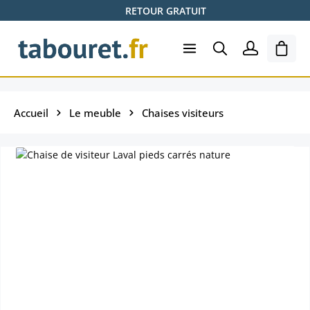
RETOUR GRATUIT
Passer au contenu principal
Le pa
Accueil
Le meuble
Chaises visiteurs