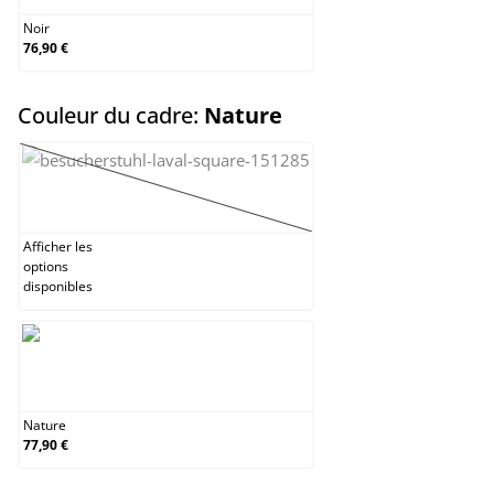
Noir
76,90 €
select
Couleur du cadre:
Nature
Gris
(Cette option n'est pas disponible pour le moment
Afficher les
options
disponibles
Nature
Nature
77,90 €