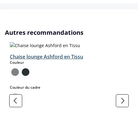
Ignorer la galerie de produits
Autres recommandations
Chaise lounge Ashford en Tissu
select
Couleur
select
Couleur du cadre