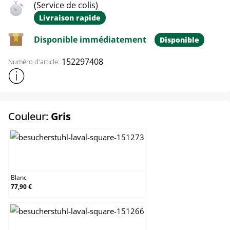
(Service de colis)
Livraison rapide
Disponible immédiatement
Disponible
152297408
Numéro d'article:
Afficher plus d'informations sur le produit
select
Couleur:
Gris
Blanc
Blanc
77,90 €
Crème