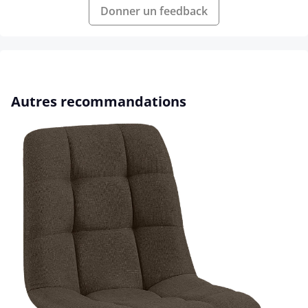
Donner un feedback
Ignorer la galerie de produits
Autres recommandations