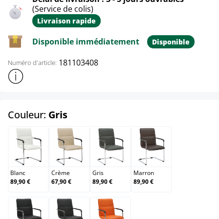
(Service de colis)
Livraison rapide
Disponible immédiatement
Disponible
181103408
Numéro d'article:
Afficher plus d'informations sur le produit
select
Couleur:
Gris
Blanc
Crème
Gris
Marron
Blanc
Crème
Gris
Marron
89,90 €
67,90 €
89,90 €
89,90 €