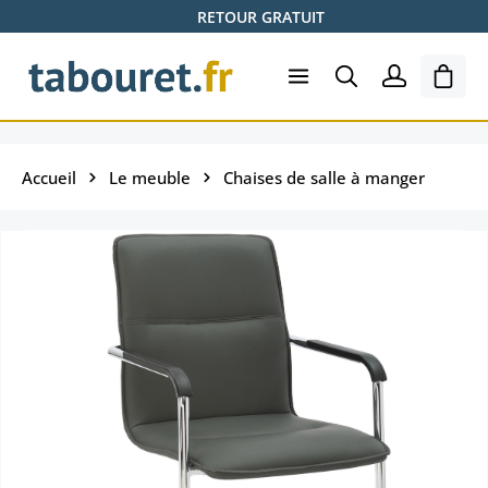
RETOUR GRATUIT
Passer au contenu principal
Le pa
Accueil
Le meuble
Chaises de salle à manger