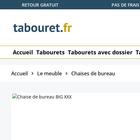
RETOUR GRATUIT
PAS DE FRAIS
ser au contenu principal
Passer à la recherche
Passer à la navigation principale
Accueil
Tabourets
Tabourets avec dossier
T
Accueil
Le meuble
Chaises de bureau