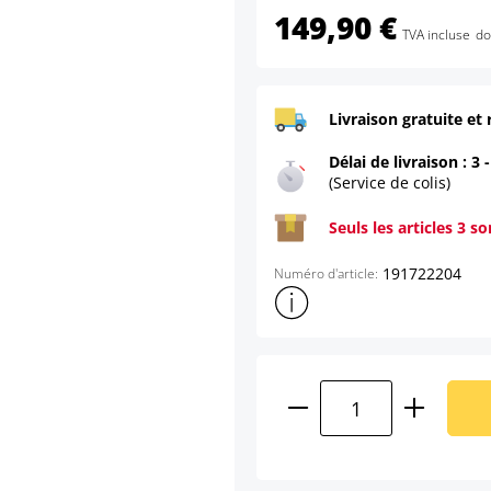
149,90 €
TVA incluse
do
Livraison gratuite et 
Délai de livraison : 3 
(Service de colis)
Seuls les articles 3 s
191722204
Numéro d'article:
Afficher plus d'informations s
Quantité de produ