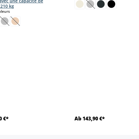
 avec une capacité de
 210 kg
(Cette option n'est pas
select
uleurs
ption n'est pas disponible pour le moment.)
tte option n'est pas disponible pour le moment.)
(Cette option n'est pas disponible pour le moment.)
(Cette option n'est pas disponible pour le moment.)
ct
0 €*
Ab 143,90 €*