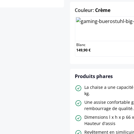
select
Couleur:
Crème
Blanc
Blanc
149,90 €
Produits phares
La chaise a une capacit
kg.
Une assise confortable g
rembourrage de qualité.
Dimensions l x h x p 66 x
Hauteur d'assis
Revêtement en similicuir