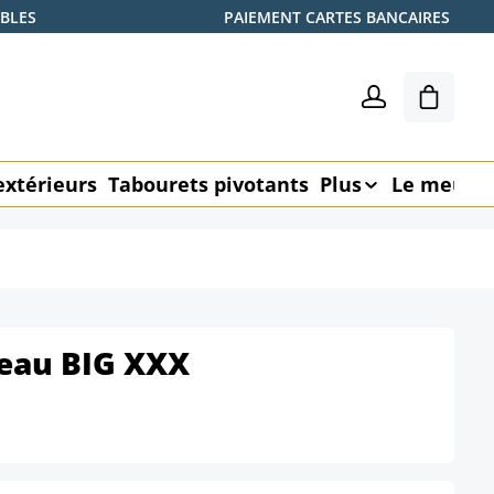
ABLES
PAIEMENT CARTES BANCAIRES
Le pani
extérieurs
Tabourets pivotants
Plus
Le meubl
reau BIG XXX