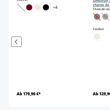
Similicuir
charge de
+
4
Choix de co
(Cette option n'est pas disponible pour le moment.)
(Cette o
(Ce
sele
Couleur
Ab 179,90 €*
Ab 129,9