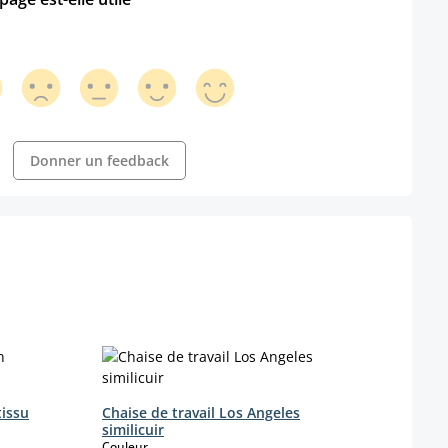
Donner un feedback
tissu
Chaise de travail Los Angeles
similicuir
select
Couleur