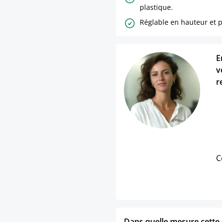
plastique.
Réglable en hauteur et p
E
v
r
C
Dans quelle mesure cette p