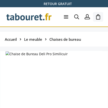
RETOUR GRATUIT
Passer au contenu principal
Le pa
Accueil
Le meuble
Chaises de bureau