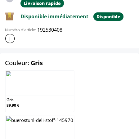
Livraison rapide
Disponible immédiatement
Disponible
192530408
Numéro d'article:
Afficher plus d'informations sur le produit
select
Couleur:
Gris
Gris
Gris
89,90 €
Gris foncé