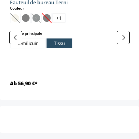
Fauteuil de bureau Terni
select
Couleur
+
1
(Cette option n'est pas disponible pour le moment.)
(Cette option n'est pas disponible pour le moment.)
(Cette option n'est pas disponible pour le moment
select
Matière principale
Similicuir
Tissu
Ab 56,90 €*