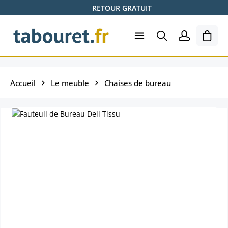
RETOUR GRATUIT
Passer au contenu principal
Le pa
Accueil
Le meuble
Chaises de bureau