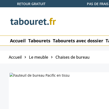
RETOUR GRATUIT
PAS DE FRAIS
ser au contenu principal
Passer à la recherche
Passer à la navigation principale
Accueil
Tabourets
Tabourets avec dossier
T
Accueil
Le meuble
Chaises de bureau