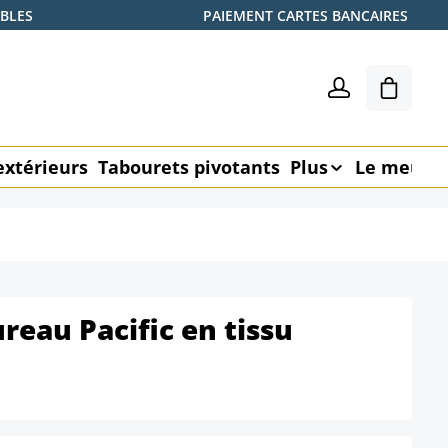
ABLES
PAIEMENT CARTES BANCAIRES
Le pani
extérieurs
Tabourets pivotants
Plus
Le meubl
reau Pacific en tissu