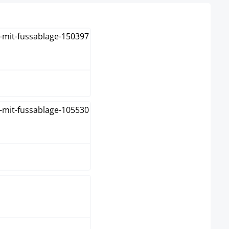
rème
ris
ris foncé