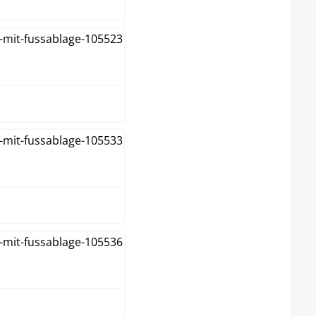
arron
oir
aupe