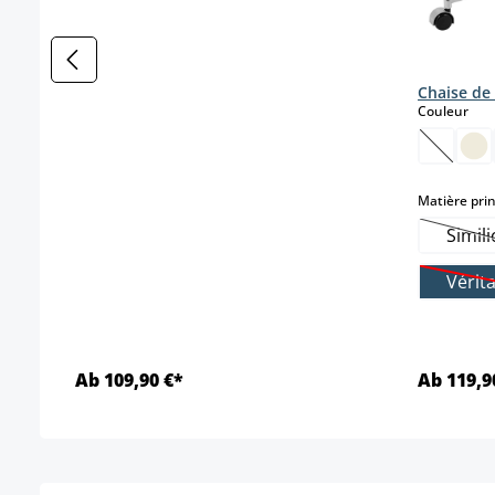
Chaise de
sele
Couleur
(Cette o
Matière prin
Simili
(
Vérita
Ab 109,90 €*
Ab 119,9
Détails