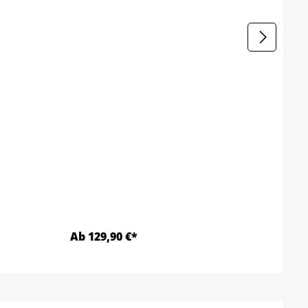
Chais
Coule
Ab 129,90 €*
Ab 1
Détails