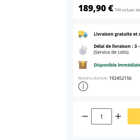
189,90 €
TVA incluse
do
Livraison gratuite et 
Délai de livraison : 3 
(Service de colis)
Disponible immédia
192452156
Numéro d'article:
Afficher plus d'informations s
Quantité de produ