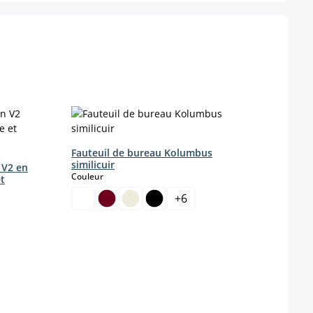
Fauteuil de bureau Kolumbus
similicuir
 V2 en
select
Couleur
et
+
6