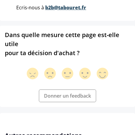
Ecris-nous à
b2b@tabouret.fr
Dans quelle mesure cette page est-elle
utile
pour ta décision d'achat ?
Donner un feedback
Ignorer la galerie de produits