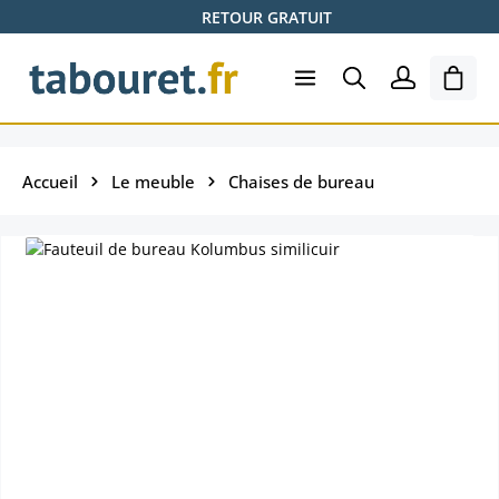
RETOUR GRATUIT
Passer au contenu principal
Le pa
Accueil
Le meuble
Chaises de bureau