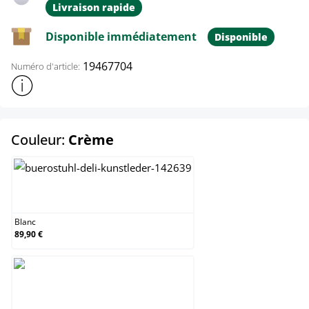
Livraison rapide
Disponible immédiatement
Disponible
19467704
Numéro d'article:
Afficher plus d'informations sur le produit
select
Couleur:
Crème
Blanc
Blanc
89,90 €
Crème