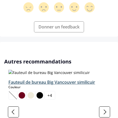
Donner un feedback
Ignorer la galerie de produits
Autres recommandations
Fauteuil de bureau Big Vancouver similicuir
select
Couleur
+
4
(Cette option n'est pas disponible pour le moment.)