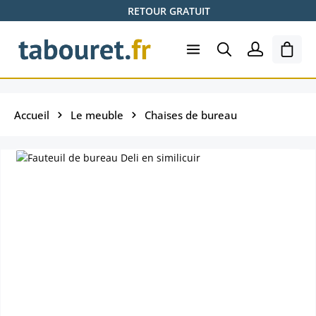
RETOUR GRATUIT
Passer au contenu principal
Le pa
Accueil
Le meuble
Chaises de bureau