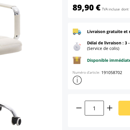
89,90 €
TVA incluse
dont 
Livraison gratuite et 
Délai de livraison : 3 
(Service de colis)
Disponible immédia
191058702
Numéro d'article:
Afficher plus d'informations s
Quantité de produ