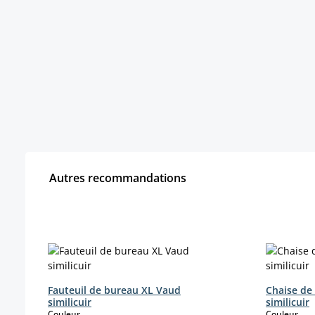
Autres recommandations
Ignorer la galerie de produits
Fauteuil de bureau XL Vaud
Chaise de 
similicuir
similicuir
select
sele
Couleur
Couleur