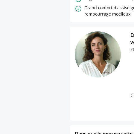
Grand confort d'assise g
rembourrage moelleux.
E
v
r
C
Dans quelle mesure cette p