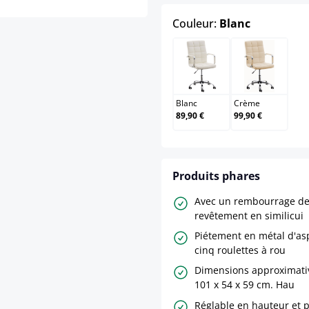
select
Couleur:
Blanc
Blanc
Crème
Blanc
Crème
89,90 €
99,90 €
Produits phares
Avec un rembourrage de 
revêtement en similicui
Piétement en métal d'as
cinq roulettes à rou
Dimensions approximativ
101 x 54 x 59 cm. Hau
Réglable en hauteur et p