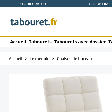
RETOUR GRATUIT
PAS DE FRAIS
ser au contenu principal
Passer à la recherche
Passer à la navigation principale
Accueil
Tabourets
Tabourets avec dossier
T
Accueil
Le meuble
Chaises de bureau