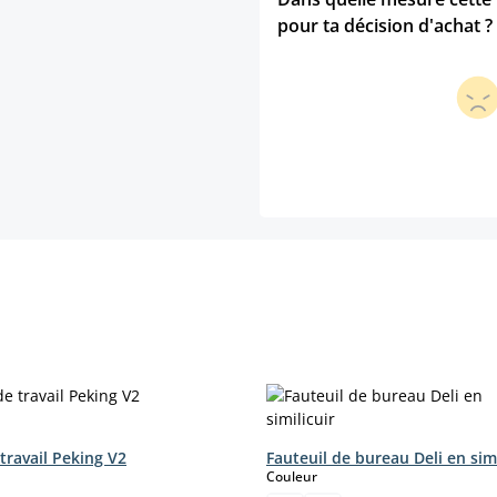
pour ta décision d'achat ?
travail Peking V2
Fauteuil de bureau Deli en simi
select
Couleur
ct