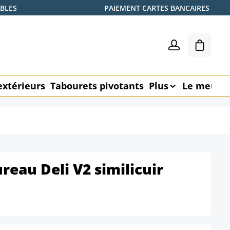
ABLES
PAIEMENT CARTES BANCAIRES
Le pani
extérieurs
Tabourets pivotants
Plus
Le meubl
reau Deli V2 similicuir