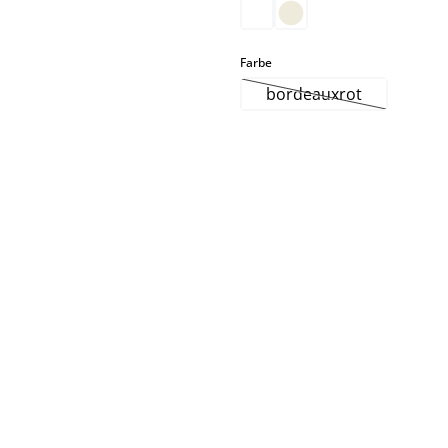
select
Farbe
bordeauxrot
(Cette option n'est 