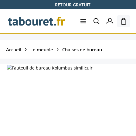
RETOUR GRATUIT
Passer au contenu principal
Le pa
Accueil
Le meuble
Chaises de bureau