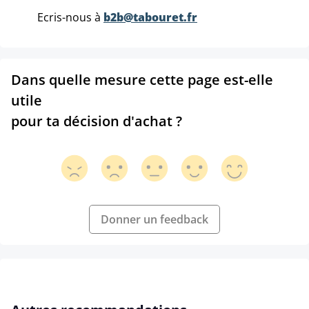
Ecris-nous à
b2b@tabouret.fr
Dans quelle mesure cette page est-elle
utile
pour ta décision d'achat ?
Donner un feedback
Ignorer la galerie de produits