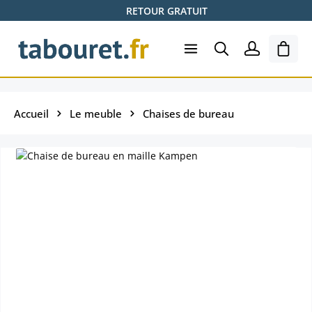
RETOUR GRATUIT
Passer au contenu principal
Le pa
Accueil
Le meuble
Chaises de bureau