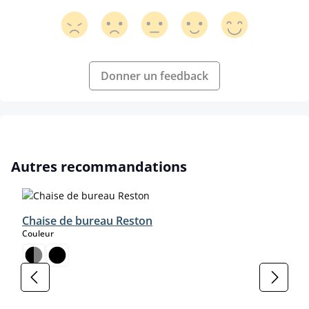
Donner un feedback
Ignorer la galerie de produits
Autres recommandations
Chaise de bureau Reston
select
Couleur