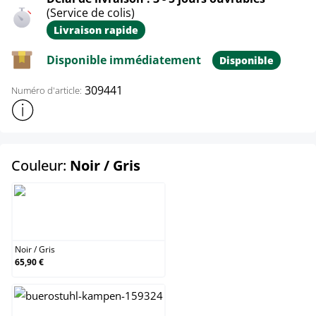
(Service de colis)
Livraison rapide
Disponible immédiatement
Disponible
309441
Numéro d'article:
Afficher plus d'informations sur le produit
select
Couleur:
Noir / Gris
Noir / Gris
Noir
/
Gris
65,90 €