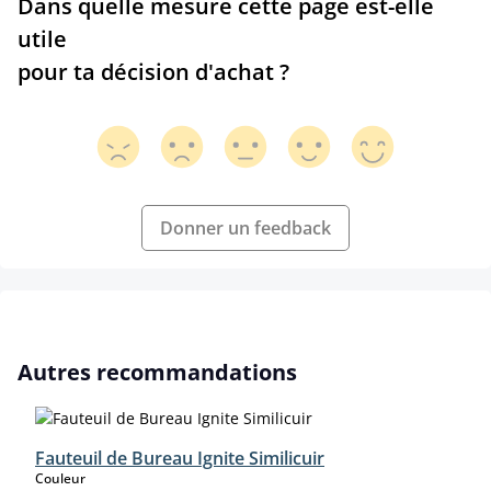
Dans quelle mesure cette page est-elle
utile
pour ta décision d'achat ?
Donner un feedback
Ignorer la galerie de produits
Autres recommandations
Fauteuil de Bureau Ignite Similicuir
select
Couleur