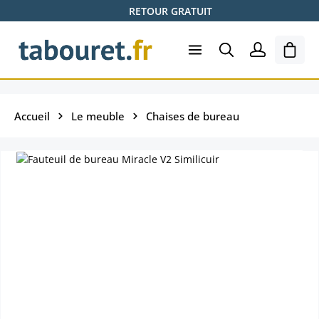
RETOUR GRATUIT
Passer au contenu principal
Le pa
Accueil
Le meuble
Chaises de bureau