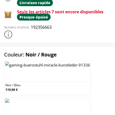
Livraison rapide
Seuls les articles 7 sont encore disponibles
Presque épuisé
192356663
Numéro d'article:
Afficher plus d'informations sur le produit
select
Couleur:
Noir / Rouge
Noir / Bleu
Noir
/
Bleu
119,90 €
Noir / Rouge