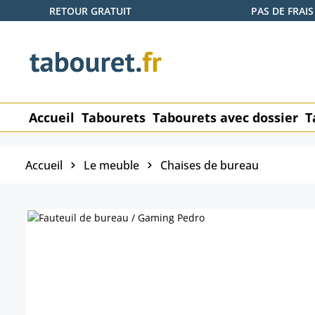
RETOUR GRATUIT
PAS DE FRAIS
ser au contenu principal
Passer à la recherche
Passer à la navigation principale
Accueil
Tabourets
Tabourets avec dossier
T
Accueil
Le meuble
Chaises de bureau