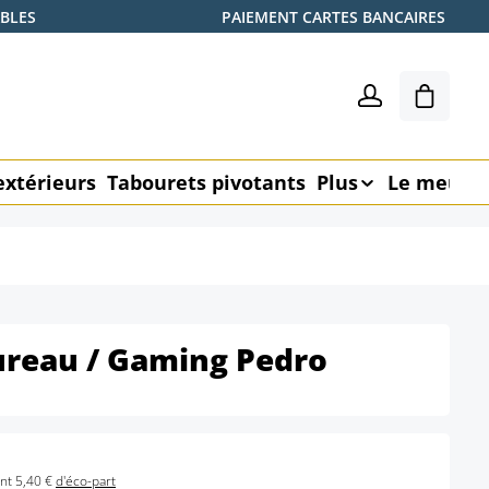
ABLES
PAIEMENT CARTES BANCAIRES
Le pani
extérieurs
Tabourets pivotants
Plus
Le meubl
ureau / Gaming Pedro
nt 5,40 €
d'éco-part