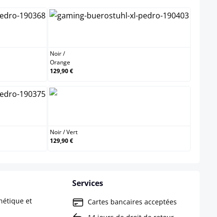
Blanc
Noir / Orange
Noir
/
Orange
129,90 €
 Rouge
Noir / Vert
Noir
/
Vert
129,90 €
Services
hétique et
Cartes bancaires acceptées