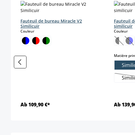
Fauteuil de bureau Miracle V2
Fauteuil 
Similicuir
similicuir
select
sele
Couleur
Couleur
(Cette o
(Ce
Matière prin
Simili
Simili
Ab 109,90 €*
Ab 139,9
Détails