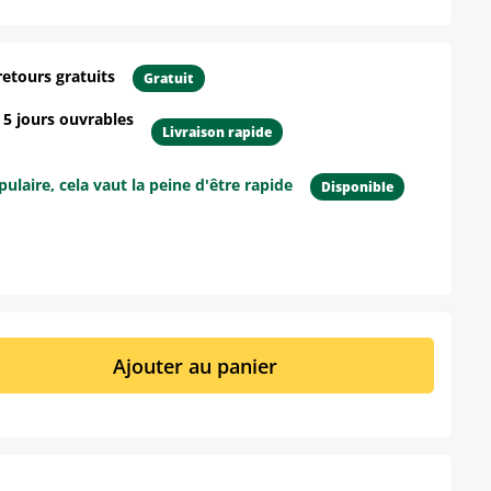
retours gratuits
Gratuit
- 5 jours ouvrables
Livraison rapide
ulaire, cela vaut la peine d'être rapide
Disponible
ur le produit
it : Entrez la quantité souhaitée ou util
Ajouter au panier