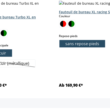
Fauteuil de bureau XL racing S
select
Couleur
de bureau Turbo XL en
ct
ption n'est pas disponible pour le moment.)
tte option n'est pas disponible pour le moment.)
select
Repose-pieds
sans repose-pieds
select
cipale
cuir
cuir (métallique)
(Cette option n'est pas disponible pour le moment.)
0 €*
Ab 169,90 €*
Détails
Détails