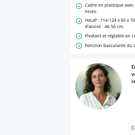
Cadre en plastique avec 
lisses.
HxLxP : 114-124 x 65 x 7
d'assise : 46-56 cm.
Pivotant et réglable en c
Fonction basculante du d
E
v
r
C