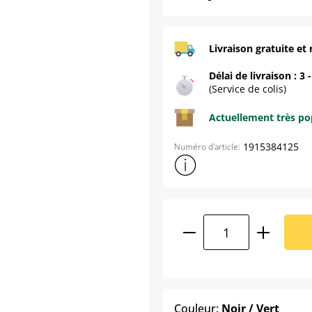
Livraison gratuite et 
Délai de livraison : 3 
(Service de colis)
Actuellement très pop
1915384125
Numéro d'article:
Afficher plus d'informations s
Quantité de produ
select
Couleur:
Noir / Vert