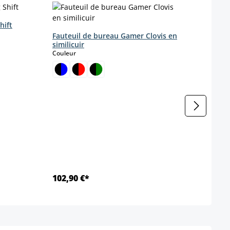
hift
Fauteuil de bureau Gamer Clovis en
Chai
similicuir
simil
select
Couleur
Coule
102,90 €*
139,
Détails