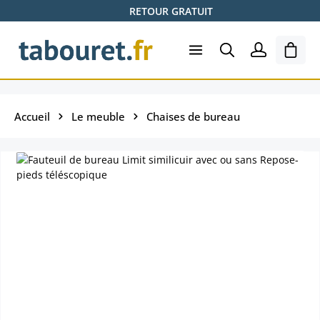
RETOUR GRATUIT
Passer au contenu principal
Le pa
Accueil
Le meuble
Chaises de bureau