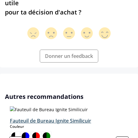
utile
pour ta décision d'achat ?
Donner un feedback
Ignorer la galerie de produits
Autres recommandations
Fauteuil de Bureau Ignite Similicuir
select
Couleur