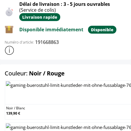
Délai de livraison : 3 - 5 jours ouvrables
(Service de colis)
Livraison rapide
Disponible immédiatement
Disponible
191668863
Numéro d'article:
Afficher plus d'informations sur le produit
select
Couleur:
Noir / Rouge
Noir / Blanc
Noir
/
Blanc
139,90 €