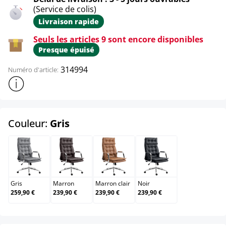
(Service de colis)
Livraison rapide
Seuls les articles 9 sont encore disponibles
Presque épuisé
314994
Numéro d'article:
Afficher plus d'informations sur le produit
select
Couleur:
Gris
Gris
Marron
Marron clair
Noir
Gris
Marron
Marron clair
Noir
259,90 €
239,90 €
239,90 €
239,90 €