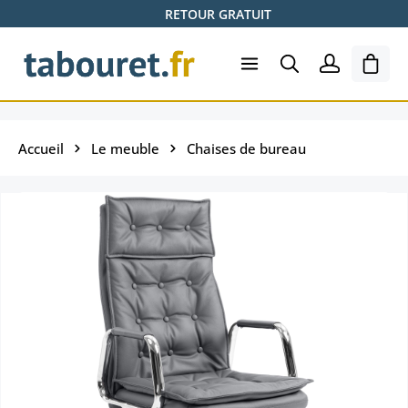
RETOUR GRATUIT
Passer au contenu principal
Le pa
Accueil
Le meuble
Chaises de bureau