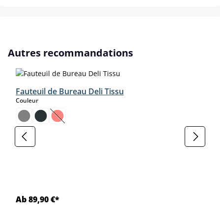
Ignorer la galerie de produits
Autres recommandations
Fauteuil de Bureau Deli Tissu
select
Couleur
(Cette option n'est pas disponible pour le moment.)
Ab 89,90 €*