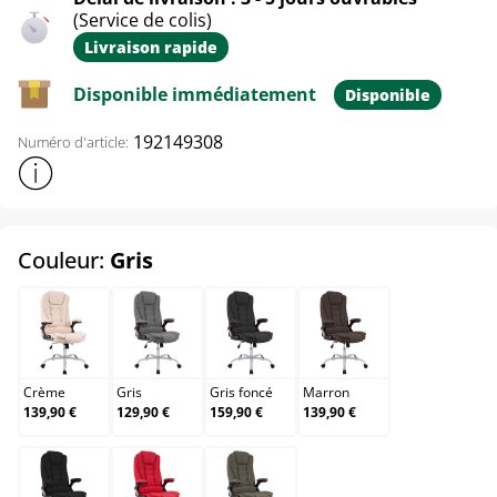
(Service de colis)
Livraison rapide
Disponible immédiatement
Disponible
192149308
Numéro d'article:
Afficher plus d'informations sur le produit
select
Couleur:
Gris
Crème
Gris
Gris foncé
Marron
Crème
Gris
Gris foncé
Marron
139,90 €
129,90 €
159,90 €
139,90 €