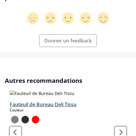
Donner un feedback
Ignorer la galerie de produits
Autres recommandations
Fauteuil de Bureau Deli Tissu
select
Couleur