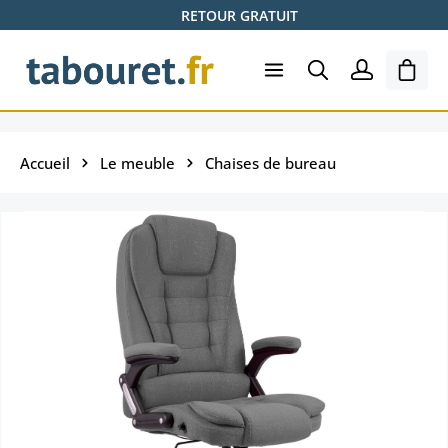
RETOUR GRATUIT
Passer au contenu principal
Le pa
Accueil
Le meuble
Chaises de bureau