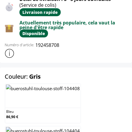
(Service de colis)
Livraison rapide
Actuellement très populaire, cela vaut la
peine d'être rapide
Disponible
192458708
Numéro d'article:
Afficher plus d'informations sur le produit
select
Couleur:
Gris
Bleu
Bleu
86,90 €