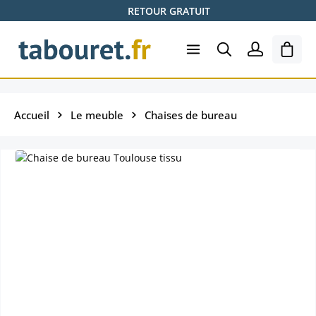
RETOUR GRATUIT
Passer au contenu principal
Le pa
Accueil
Le meuble
Chaises de bureau