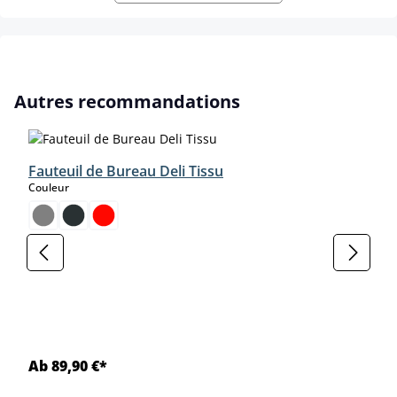
Ignorer la galerie de produits
Autres recommandations
Fauteuil de Bureau Deli Tissu
select
Couleur
Ab 89,90 €*