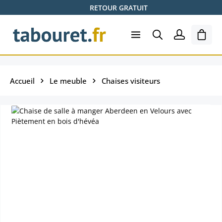
RETOUR GRATUIT
Passer au contenu principal
Le pa
Accueil
Le meuble
Chaises visiteurs