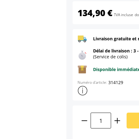
134,90 €
TVA incluse
do
Livraison gratuite et 
Délai de livraison : 3 
(Service de colis)
Disponible immédia
314129
Numéro d'article:
Afficher plus d'informations s
Quantité de produ