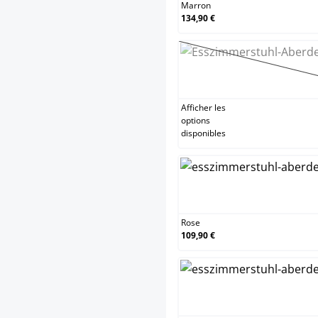
Marron
134,90 €
Noir
(Cett
Afficher les
options
disponibles
Rose
Rose
109,90 €
Rou