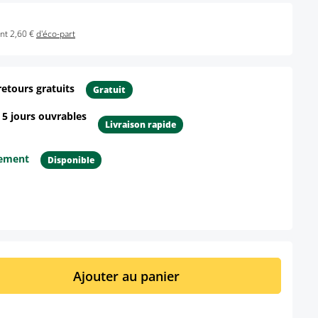
nt 2,60 €
d'éco-part
retours gratuits
Gratuit
- 5 jours ouvrables
Livraison rapide
tement
Disponible
ur le produit
it : Entrez la quantité souhaitée ou util
Ajouter au panier