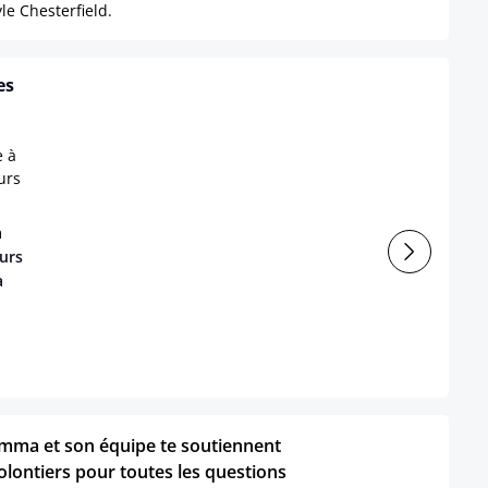
e Chesterfield.
es
à
urs
a
mma et son équipe te soutiennent
olontiers pour toutes les questions