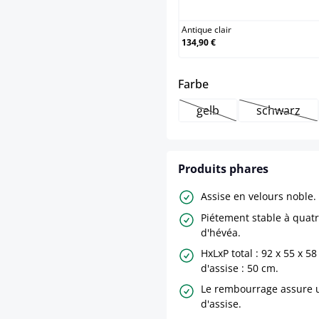
Antique clair
134,90 €
select
Farbe
gelb
schwarz
(Cette option n'est pas
(Cette o
Produits phares
Assise en velours noble.
Piétement stable à quatr
d'hévéa.
HxLxP total : 92 x 55 x 
d'assise : 50 cm.
Le rembourrage assure 
d'assise.