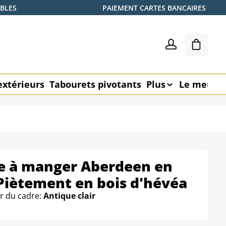
ABLES
PAIEMENT CARTES BANCAIRES
Le pani
extérieurs
Tabourets pivotants
Plus
Le meubl
le à manger Aberdeen en
Piètement en bois d'hévéa
r du cadre:
Antique clair