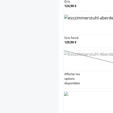
Gris
124,90 €
Gris
Gris foncé
129,90 €
Jaun
(Cett
Afficher les
options
disponibles
Mar