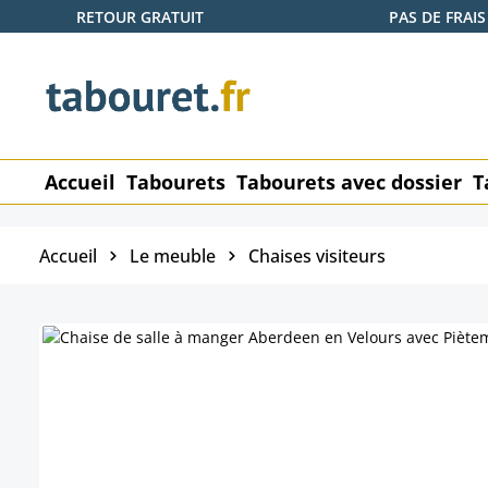
RETOUR GRATUIT
PAS DE FRAIS
ser au contenu principal
Passer à la recherche
Passer à la navigation principale
Accueil
Tabourets
Tabourets avec dossier
T
Accueil
Le meuble
Chaises visiteurs