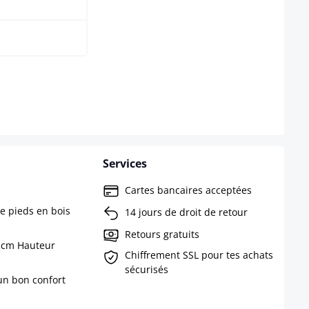
 disponible pour le moment.)
ption n'est pas disponible pour le moment.)
Services
Cartes bancaires acceptées
e pieds en bois
14 jours de droit de retour
Retours gratuits
58 cm Hauteur
Chiffrement SSL pour tes achats
sécurisés
un bon confort