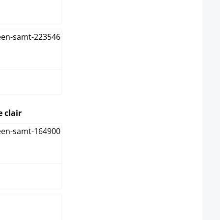
 foncé
select
 clair
que
ue clair