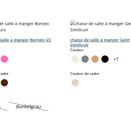
 salle à manger Borneo V2
chaise de salle à manger Gent
s
Similicuir
ct
select
Couleur
+
1
select
select
cadre
Couleur du cadre
n
dunkelgrau
tte option n'est pas disponible pour le moment.)
(Cette option n'est pas disponible pour le moment.)