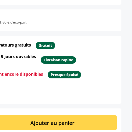
1,80 €
d'éco-part
retours gratuits
Gratuit
- 5 jours ouvrables
Livraison rapide
ont encore disponibles
Presque épuisé
ur le produit
it : Entrez la quantité souhaitée ou util
Ajouter au panier