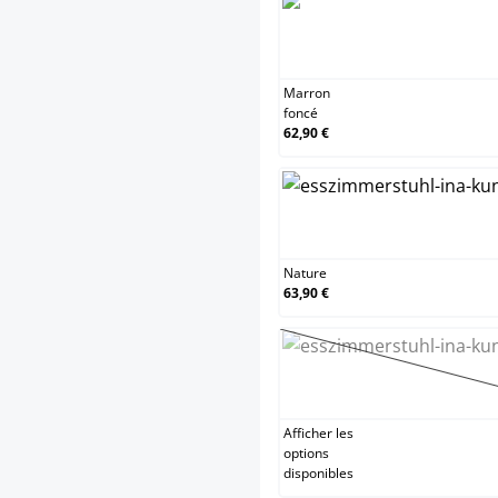
Marro
Marron
foncé
62,90 €
Natur
Nature
63,90 €
Noir
(Cette
Afficher les
options
disponibles