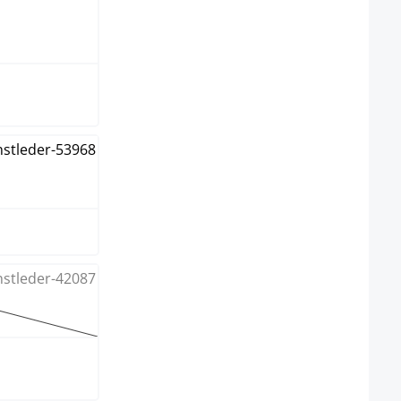
n foncé
e
 option n'est pas disponible pour le moment.)