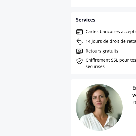
Services
Cartes bancaires accept
14 jours de droit de reto
Retours gratuits
Chiffrement SSL pour te
sécurisés
E
v
r