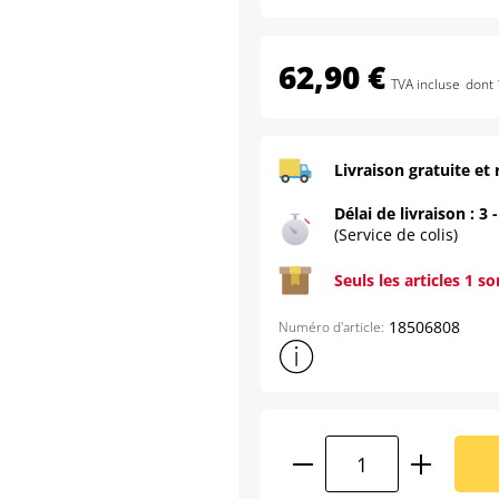
62,90 €
TVA incluse
dont 
Livraison gratuite et 
Délai de livraison : 3 
(Service de colis)
Seuls les articles 1 s
18506808
Numéro d'article:
Afficher plus d'informations s
Quantité de produ