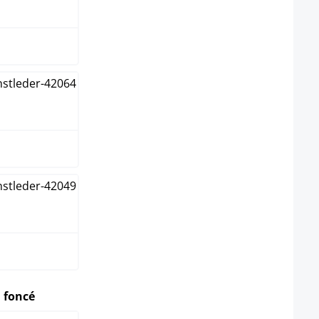
on
select
 foncé