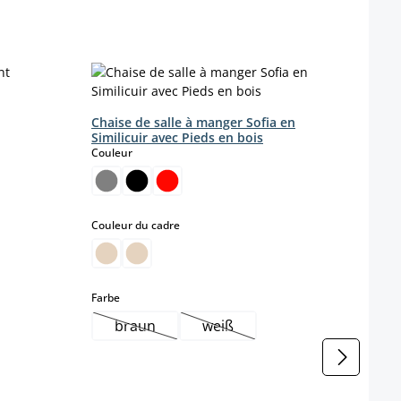
Chaise de salle à manger Sofia en
Similicuir avec Pieds en bois
select
Couleur
select
Couleur du cadre
select
Farbe
braun
weiß
(Cette option n'est pas disponible pour le m
(Cette option n'est pas dispon
Chais