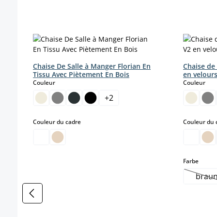
Ignorer la galerie de produits
Chaise De Salle à Manger Florian En
Chaise de
Tissu Avec Piètement En Bois
en velour
select
sele
Couleur
Couleur
+
2
select
Couleur du cadre
Couleur du 
select
Farbe
brau
(Ce