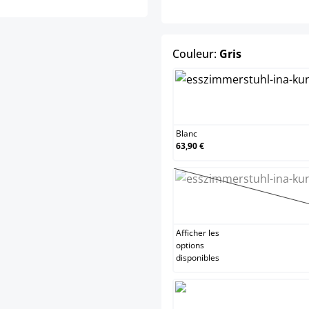
select
Couleur:
Gris
Blanc
Blanc
63,90 €
Crèm
(Cette
Afficher les
options
disponibles