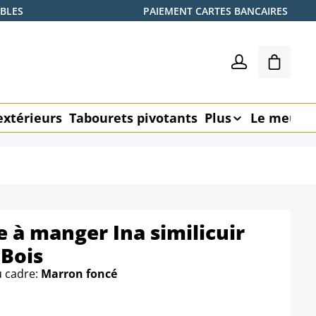
ABLES
PAIEMENT CARTES BANCAIRES
Le pani
extérieurs
Tabourets pivotants
Plus
Le meubl
e à manger Ina similicuir
 Bois
u cadre:
Marron foncé