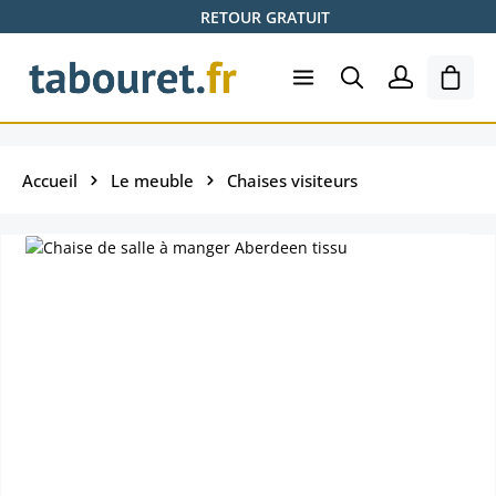
RETOUR GRATUIT
Passer au contenu principal
Le pa
Accueil
Le meuble
Chaises visiteurs