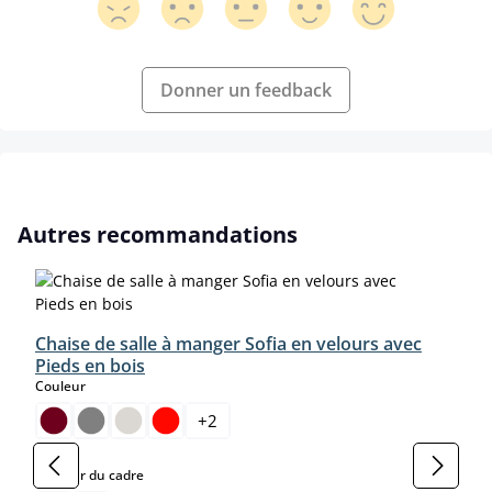
Donner un feedback
Ignorer la galerie de produits
Autres recommandations
Chaise de salle à manger Sofia en velours avec
Pieds en bois
select
Couleur
+
2
select
Couleur du cadre