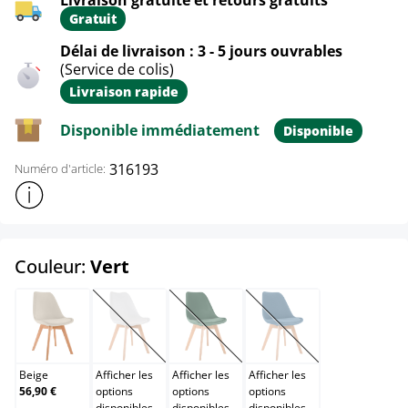
Gratuit
Délai de livraison : 3 - 5 jours ouvrables
(Service de colis)
Livraison rapide
Disponible immédiatement
Disponible
316193
Numéro d'article:
Afficher plus d'informations sur le produit
select
Couleur:
Vert
Beige
Blanc
Blanc / Blanc
Bleu
(Cette option n'est pas disponible pour le moment.)
(Cette option n'est pas disponible po
(Cette option n'est pas
Beige
Afficher les
Afficher les
Afficher les
56,90 €
options
options
options
disponibles
disponibles
disponibles