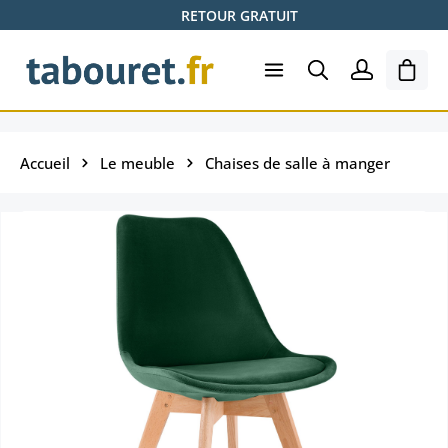
RETOUR GRATUIT
Passer au contenu principal
Le pa
Accueil
Le meuble
Chaises de salle à manger