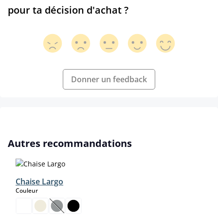
pour ta décision d'achat ?
Donner un feedback
Ignorer la galerie de produits
Autres recommandations
Chaise Largo
select
Couleur
(Cette option n'est pas disponible pour le moment.)