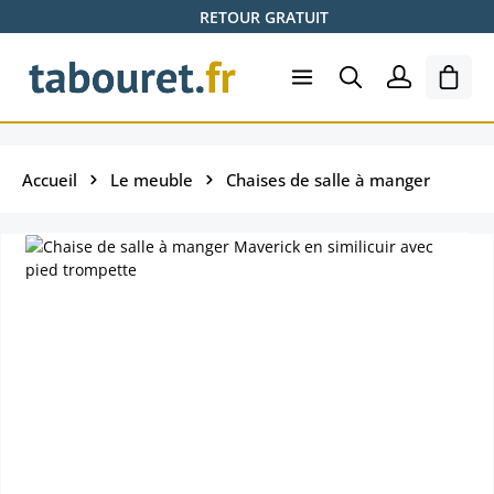
RETOUR GRATUIT
Passer au contenu principal
Le pa
Accueil
Le meuble
Chaises de salle à manger